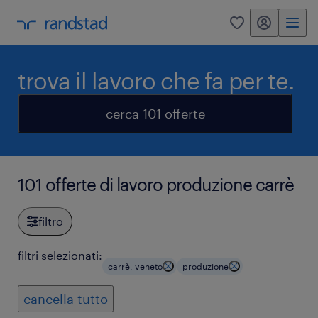
my randstad
0
trova il lavoro che fa per te.
cerca 101 offerte
101 offerte di lavoro produzione carrè
filtro
filtri selezionati:
carrè, veneto
produzione
cancella tutto