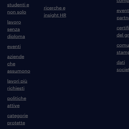
comp
studenti e
ricerche e
event
non solo
insight HR
partn
lavoro
certif
senza
del g
diploma
comun
eventi
stam
aziende
dati
che
societ
assumono
lavori più
richiesti
politiche
attive
categorie
protette