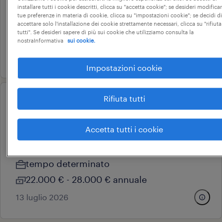
schio, veneto
installare tutti i cookie descritti, clicca su "accetta cookie"; se desideri modificar
tue preferenze in materia di cookie, clicca su "impostazioni cookie"; se decidi di
tempo determinato
accettare solo l'installazione dei cookie strettamente necessari, clicca su "rifiuta
tutti". Se desideri sapere di più sui cookie che utilizziamo consulta la
22.000 € - 28.000 € annuale
nostraInformativa
sui cookie.
14 luglio 2026
Impostazioni cookie
Rifiuta tutti
operational
addetto all'assemblaggio
metalmeccanico
Accetta tutti i cookie
schio, veneto
tempo determinato
22.000 € - 28.000 € annuale
13 luglio 2026