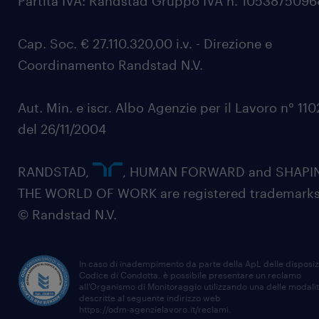
Partita IVA: Randstad Gruppo IVA n. 105387509
Cap. Soc. € 27.110.320,00 i.v. - Direzione e
Coordinamento Randstad N.V.
Aut. Min. e iscr. Albo Agenzie per il Lavoro n° 11
del 26/11/2004
RANDSTAD,
, HUMAN FORWARD and SHAPI
THE WORLD OF WORK are registered trademarks
© Randstad N.V.
In caso di inadempimento da parte della ApL delle disposiz
Codice di Condotta, è possibile presentare un reclamo
all’Organismo di Monitoraggio utilizzando una delle modali
descritte al seguente indirizzo web
https://odm-agenzielavoro.it/reclami
.