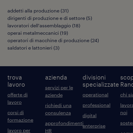
addetti alla produzione
(
31
)
dirigenti di produzione e di settore
(
5
)
lavoratori dell'assemblaggio
(
18
)
operai metalmeccanici
(
19
)
operatori di macchine di produzione
(
24
)
saldatori e lattonieri
(
3
)
trova
azienda
divisioni
scop
lavoro
specializzate
Ran
servizi per le
offerte di
operational
chi s
aziende
lavoro
professional
lavor
richiedi una
corsi di
noi
consulenza
digital
formazione
sosten
approfondimenti
enterprise
lavoro per
HR