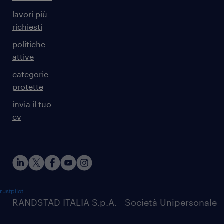
lavori più
richiesti
politiche
attive
categorie
protette
invia il tuo
cv
rustpilot
RANDSTAD ITALIA S.p.A. - Società Unipersonale