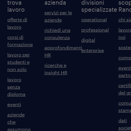
trova
azienda
divisioni
scop
lavoro
specializzate
Ran
servizi per le
offerte di
operational
chi s
aziende
lavoro
professional
lavor
richiedi una
corsi di
noi
consulenza
digital
formazione
sosten
approfondimenti
enterprise
lavoro per
HR
comp
studenti e
ricerche e
event
non solo
insight HR
partn
lavoro
certif
senza
del g
diploma
comun
eventi
stam
aziende
dati
che
societ
assumono