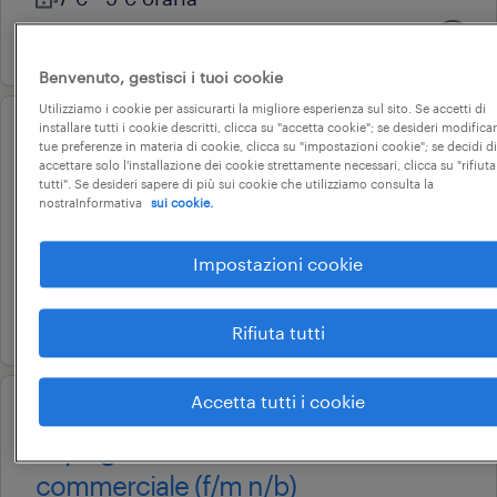
15 luglio 2026
Benvenuto, gestisci i tuoi cookie
Utilizziamo i cookie per assicurarti la migliore esperienza sul sito. Se accetti di
installare tutti i cookie descritti, clicca su "accetta cookie"; se desideri modificar
professional
tue preferenze in materia di cookie, clicca su "impostazioni cookie"; se decidi di
hr administration specialist
accettare solo l'installazione dei cookie strettamente necessari, clicca su "rifiuta
tutti". Se desideri sapere di più sui cookie che utilizziamo consulta la
bassano del grappa, veneto
nostraInformativa
sui cookie.
tempo determinato
Impostazioni cookie
28.000 € - 34.000 € annuale
14 luglio 2026
Rifiuta tutti
Accetta tutti i cookie
professional
impiegato back office
commerciale (f/m n/b)