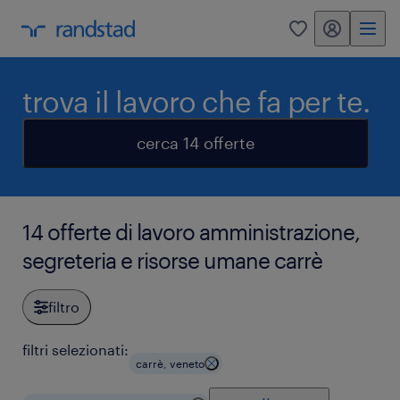
my randstad
0
trova il lavoro che fa per te.
cerca 14 offerte
14 offerte di lavoro amministrazione,
segreteria e risorse umane carrè
filtro
filtri selezionati:
carrè, veneto