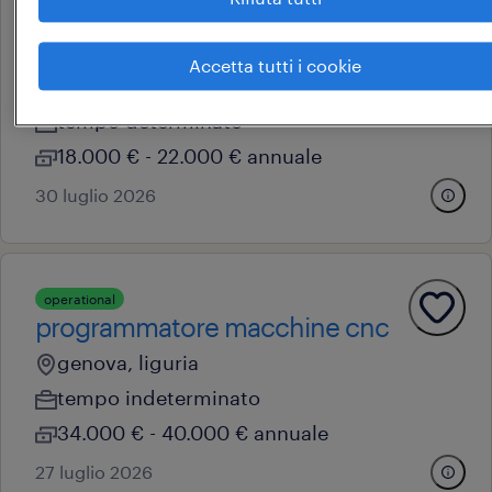
addetto al confezionamento su
turni
Accetta tutti i cookie
genova, liguria
tempo determinato
18.000 € - 22.000 € annuale
30 luglio 2026
operational
programmatore macchine cnc
genova, liguria
tempo indeterminato
34.000 € - 40.000 € annuale
27 luglio 2026