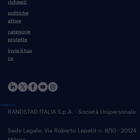
richiesti
politiche
attive
categorie
protette
invia il tuo
cv
rustpilot
RANDSTAD ITALIA S.p.A. - Società Unipersonale
Sede Legale: Via Roberto Lepetit n. 8/10 - 20124
Milano