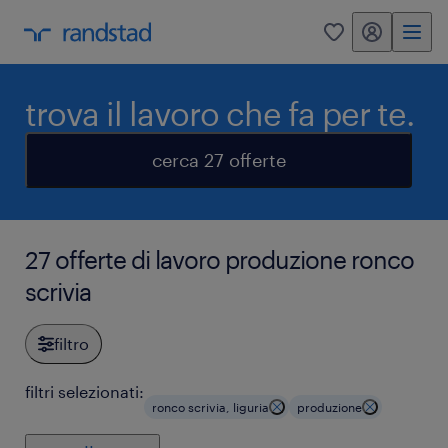
my randstad
0
trova il lavoro che fa per te.
cerca 27 offerte
27 offerte di lavoro produzione ronco
scrivia
filtro
filtri selezionati:
ronco scrivia, liguria
produzione