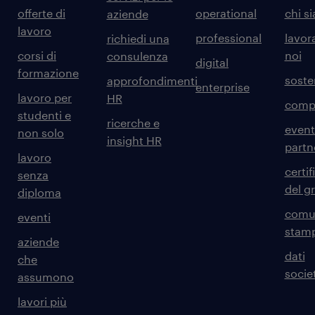
offerte di
operational
chi s
aziende
lavoro
professional
lavor
richiedi una
corsi di
noi
consulenza
digital
formazione
sosten
approfondimenti
enterprise
lavoro per
HR
comp
studenti e
ricerche e
event
non solo
insight HR
partn
lavoro
certif
senza
del g
diploma
comun
eventi
stam
aziende
dati
che
societ
assumono
lavori più