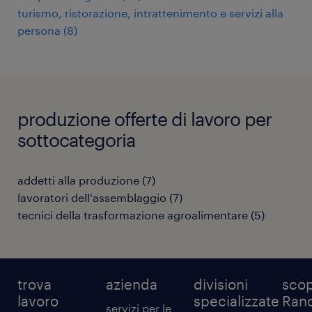
turismo, ristorazione, intrattenimento e servizi alla
persona
(
8
)
produzione offerte di lavoro per
sottocategoria
addetti alla produzione
(
7
)
lavoratori dell'assemblaggio
(
7
)
tecnici della trasformazione agroalimentare
(
5
)
trova
azienda
divisioni
scop
lavoro
specializzate
Ran
servizi per le