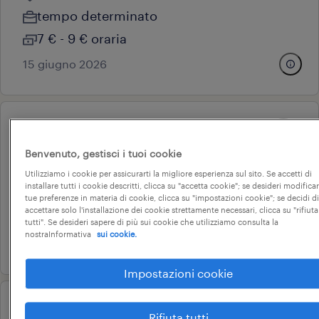
tempo determinato
7 € - 9 € oraria
15 giugno 2026
operational
operaio piegatore junior f/m/nb
Benvenuto, gestisci i tuoi cookie
vignole borbera, piemonte
Utilizziamo i cookie per assicurarti la migliore esperienza sul sito. Se accetti di
installare tutti i cookie descritti, clicca su "accetta cookie"; se desideri modificar
tempo determinato
tue preferenze in materia di cookie, clicca su "impostazioni cookie"; se decidi di
accettare solo l'installazione dei cookie strettamente necessari, clicca su "rifiuta
15.000 € - 18.000 € annuale
tutti". Se desideri sapere di più sui cookie che utilizziamo consulta la
nostraInformativa
sui cookie.
25 giugno 2026
Impostazioni cookie
operational
Rifiuta tutti