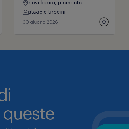
novi ligure, piemonte
stage e tirocini
30 giugno 2026
di
a queste