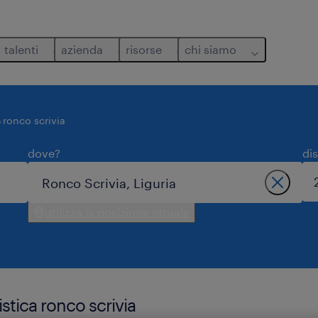
talenti
azienda
risorse
chi siamo
ronco scrivia
dove?
di
utilizza la posizione attuale
istica ronco scrivia