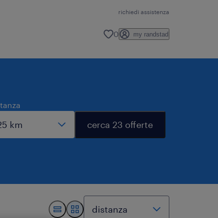
richiedi assistenza
0
my randstad
stanza
cerca 23 offerte