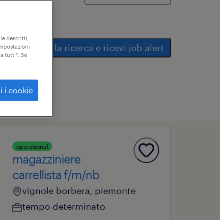
ie descritti,
salva la ricerca e ricevi job alert
"impostazioni
a tutti". Se
i i cookie
operational
magazziniere
carrellista f/m/nb
vignole borbera, piemonte
tempo determinato