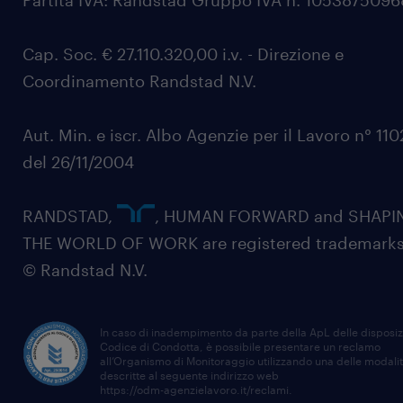
Partita IVA: Randstad Gruppo IVA n. 105387509
Cap. Soc. € 27.110.320,00 i.v. - Direzione e
Coordinamento Randstad N.V.
Aut. Min. e iscr. Albo Agenzie per il Lavoro n° 11
del 26/11/2004
RANDSTAD,
, HUMAN FORWARD and SHAPI
THE WORLD OF WORK are registered trademarks
© Randstad N.V.
In caso di inadempimento da parte della ApL delle disposiz
Codice di Condotta, è possibile presentare un reclamo
all’Organismo di Monitoraggio utilizzando una delle modali
descritte al seguente indirizzo web
https://odm-agenzielavoro.it/reclami
.