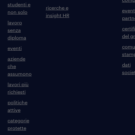
studenti e
ricerche e
event
non solo
insight HR
partn
lavoro
certif
senza
del g
diploma
comun
eventi
stam
aziende
dati
che
societ
assumono
lavori più
richiesti
politiche
attive
categorie
protette