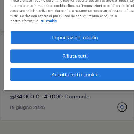
installare tutti i cookie descritti, clicca su "accetta cookie"; se desideri modificar
tue preferenze in materia di cookie, clicca su "impostazioni cookie"; se decidi di
28.000 € - 34.000 € annuale
accettare solo l'installazione dei cookie strettamente necessari, clicca su "rifiuta
tutti". Se desideri sapere di più sui cookie che utilizziamo consulta la
8 luglio 2026
nostraInformativa
sui cookie.
Impostazioni cookie
cyber security specialist
Rifiuta tutti
(m/f/nb) - milano (mi) /
mogliano veneto (tv)
Accetta tutti i cookie
mogliano veneto, veneto
tempo determinato
34.000 € - 40.000 € annuale
18 giugno 2026