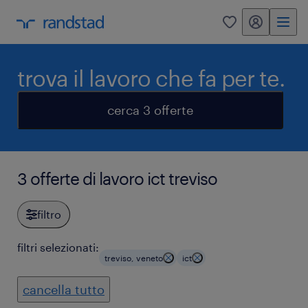
my randstad
0
trova il lavoro che fa per te.
cerca 3 offerte
3 offerte di lavoro ict treviso
filtro
filtri selezionati:
treviso, veneto
ict
cancella tutto