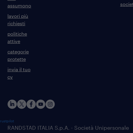
societ
assumono
lavori più
richiesti
politiche
attive
categorie
protette
invia il tuo
cv
rustpilot
RANDSTAD ITALIA S.p.A. - Società Unipersonale