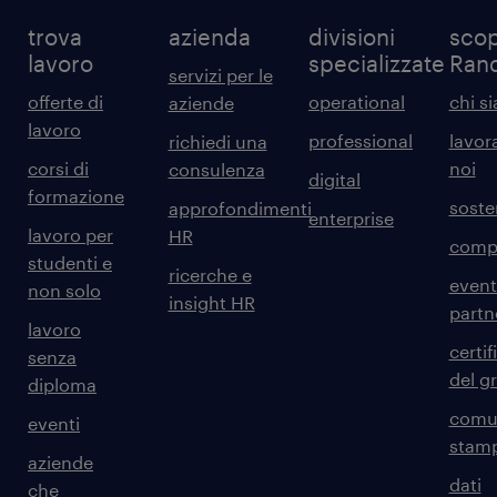
trova
azienda
divisioni
scop
lavoro
specializzate
Ran
servizi per le
offerte di
operational
chi s
aziende
lavoro
professional
lavor
richiedi una
corsi di
noi
consulenza
digital
formazione
sosten
approfondimenti
enterprise
lavoro per
HR
comp
studenti e
ricerche e
event
non solo
insight HR
partn
lavoro
certif
senza
del g
diploma
comun
eventi
stam
aziende
dati
che