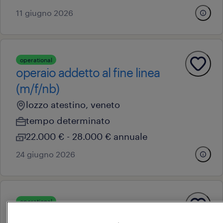
11 giugno 2026
operational
operaio addetto al fine linea
(m/f/nb)
lozzo atestino, veneto
tempo determinato
22.000 € - 28.000 € annuale
24 giugno 2026
operational
operaio di produzione su tre