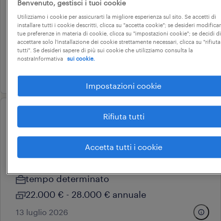
Benvenuto, gestisci i tuoi cookie
turni (m/f/nb)
Utilizziamo i cookie per assicurarti la migliore esperienza sul sito. Se accetti di
borgo veneto, veneto
installare tutti i cookie descritti, clicca su "accetta cookie"; se desideri modificar
tue preferenze in materia di cookie, clicca su "impostazioni cookie"; se decidi di
tempo determinato
accettare solo l'installazione dei cookie strettamente necessari, clicca su "rifiuta
tutti". Se desideri sapere di più sui cookie che utilizziamo consulta la
22.000 € - 28.000 € annuale
nostraInformativa
sui cookie.
24 luglio 2026
Impostazioni cookie
Rifiuta tutti
operational
magazziniere - autista pat. b
(m/f/nb)
Accetta tutti i cookie
borgo veneto, veneto
tempo determinato
22.000 € - 28.000 € annuale
13 luglio 2026