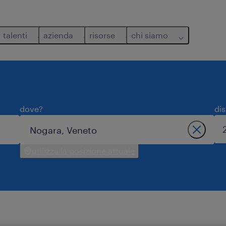
talenti
azienda
risorse
chi siamo
dove?
di
utilizza la posizione attuale