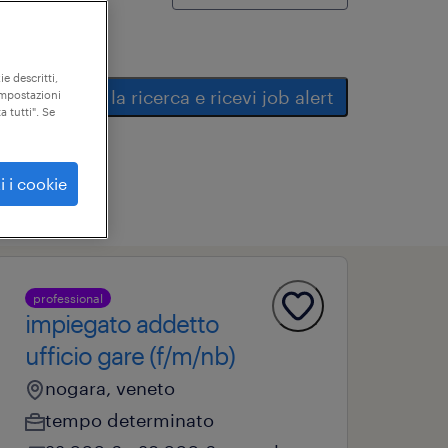
ie descritti,
salva la ricerca e ricevi job alert
"impostazioni
a tutti". Se
i i cookie
professional
impiegato addetto
ufficio gare (f/m/nb)
nogara, veneto
tempo determinato