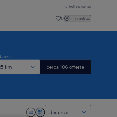
richiedi assistenza
0
my randstad
stanza
cerca 106 offerte