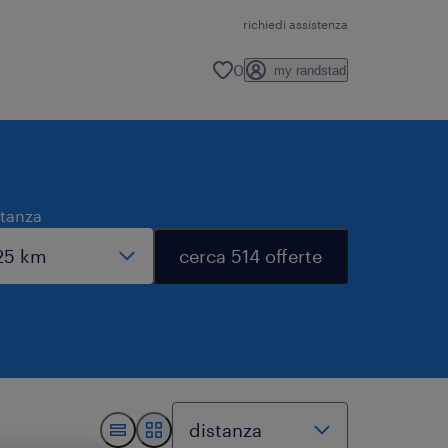
richiedi assistenza
0
my randstad
stanza
cerca 514 offerte