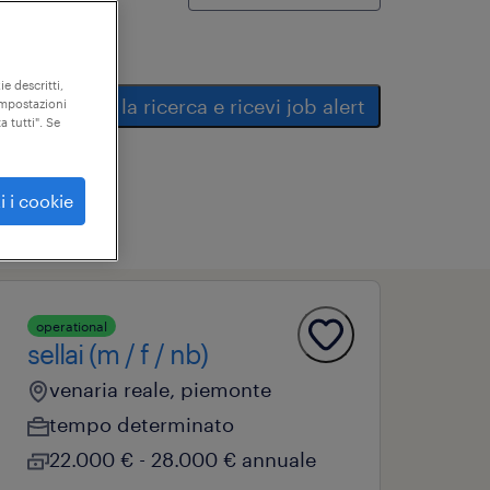
ie descritti,
salva la ricerca e ricevi job alert
"impostazioni
a tutti". Se
i i cookie
operational
sellai (m / f / nb)
venaria reale, piemonte
tempo determinato
22.000 € - 28.000 € annuale