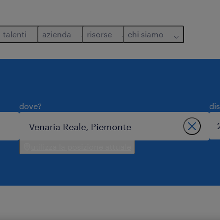
talenti
azienda
risorse
chi siamo
dove?
di
utilizza la posizione attuale