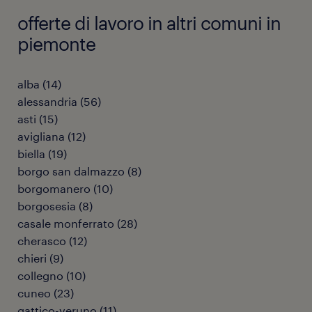
offerte di lavoro in altri comuni in
piemonte
alba
(
14
)
alessandria
(
56
)
asti
(
15
)
avigliana
(
12
)
biella
(
19
)
borgo san dalmazzo
(
8
)
borgomanero
(
10
)
borgosesia
(
8
)
casale monferrato
(
28
)
cherasco
(
12
)
chieri
(
9
)
collegno
(
10
)
cuneo
(
23
)
gattico-veruno
(
11
)