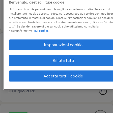
tempo determinato
Benvenuto, gestisci i tuoi cookie
9 € - 10 € oraria
Utilizziamo i cookie per assicurarti la migliore esperienza sul sito. Se accetti di
installare tutti i cookie descritti, clicca su "accetta cookie"; se desideri modificar
tue preferenze in materia di cookie, clicca su "impostazioni cookie"; se decidi di
21 luglio 2026
accettare solo l'installazione dei cookie strettamente necessari, clicca su "rifiuta
tutti". Se desideri sapere di più sui cookie che utilizziamo consulta la
nostraInformativa
sui cookie.
professional
Impostazioni cookie
tecnico di laboratorio in stage
(m/f/nb)
Rifiuta tutti
fossano, piemonte
stage e tirocini
Accetta tutti i cookie
15.000 € - 18.000 € annuale
20 luglio 2026