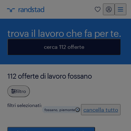
my randstad
0
trova il lavoro che fa per te.
cerca 112 offerte
112 offerte di lavoro fossano
filtro
filtri selezionati:
cancella tutto
fossano, piemonte