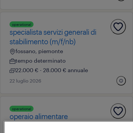
operational
specialista servizi generali di
stabilimento (m/f/nb)
fossano, piemonte
tempo determinato
22.000 € - 28.000 € annuale
22 luglio 2026
operational
operaio alimentare
fossano, piemonte