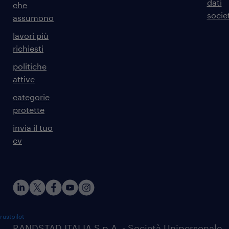
dati
che
societ
assumono
lavori più
richiesti
politiche
attive
categorie
protette
invia il tuo
cv
rustpilot
RANDSTAD ITALIA S.p.A. - Società Unipersonale