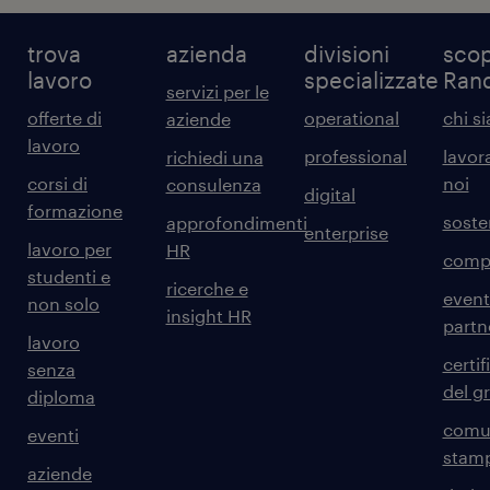
trova
azienda
divisioni
scop
lavoro
specializzate
Ran
servizi per le
offerte di
operational
chi s
aziende
lavoro
professional
lavor
richiedi una
corsi di
noi
consulenza
digital
formazione
sosten
approfondimenti
enterprise
lavoro per
HR
comp
studenti e
ricerche e
event
non solo
insight HR
partn
lavoro
certif
senza
del g
diploma
comun
eventi
stam
aziende