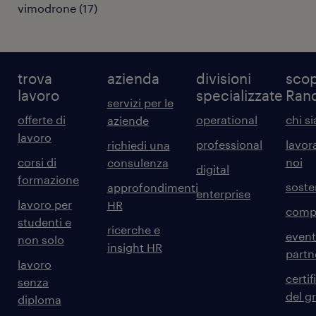
vimodrone
(
17
)
trova
azienda
divisioni
scop
lavoro
specializzate
Ran
servizi per le
offerte di
operational
chi s
aziende
lavoro
professional
lavor
richiedi una
corsi di
noi
consulenza
digital
formazione
sosten
approfondimenti
enterprise
lavoro per
HR
comp
studenti e
ricerche e
event
non solo
insight HR
partn
lavoro
certif
senza
del g
diploma