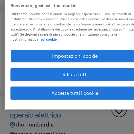
Benvenuto, gestisci i tuoi cookie
Utilizziamo i cookie per assicurarti la migliore esperienza sul sito. Se accetti di
installare tutti i cookie descritti, clicca su "accetta cookie"; se desideri modificar
operational
tue preferenze in materia di cookie, clicca su "impostazioni cookie"; se decidi di
allievo responsabile reparto
accettare solo l'installazione dei cookie strettamente necessari, clicca su "rifiuta
tutti". Se desideri sapere di più sui cookie che utilizziamo consulta la
(m/f/nb) settore gdo
nostraInformativa
sui cookie.
pero, lombardia
Impostazioni cookie
tempo determinato
22.000 € - 28.000 € annuale
Rifiuta tutti
4 giugno 2026
Accetta tutti i cookie
operational
operaio elettrico
rho, lombardia