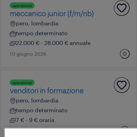
operational
meccanico junior (f/m/nb)
pero, lombardia
tempo determinato
22.000 € - 28.000 € annuale
10 giugno 2026
operational
venditori in formazione
pero, lombardia
tempo determinato
7 € - 9 € oraria
8 giugno 2026