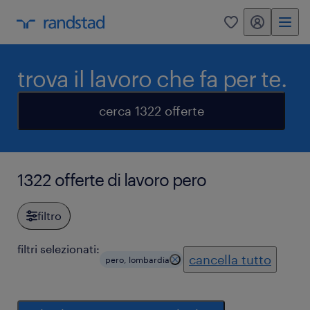
my randstad
0
trova il lavoro che fa per te.
cerca 1322 offerte
1322 offerte di lavoro pero
filtro
filtri selezionati:
cancella tutto
pero, lombardia