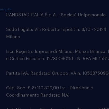
rustpilot
RANDSTAD ITALIA S.p.A. - Società Unipersonale
Sede Legale: Via Roberto Lepetit n. 8/10 - 20124
Milano
Iscr. Registro Imprese di Milano, Monza Brianza, 
e Codice Fiscale n. 12730090151 - N. REA MI-1581
Partita IVA: Randstad Gruppo IVA n. 105387509
Cap. Soc. € 27.110.320,00 i.v. - Direzione e
Coordinamento Randstad N.V.