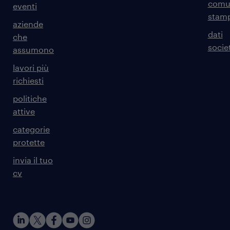
comun
eventi
stam
aziende
dati
che
societ
assumono
lavori più
richiesti
politiche
attive
categorie
protette
invia il tuo
cv