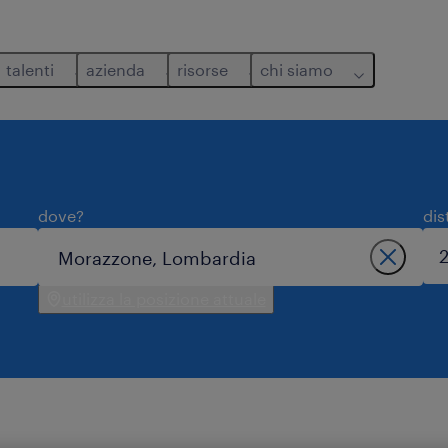
talenti
azienda
risorse
chi siamo
dove?
dis
utilizza la posizione attuale