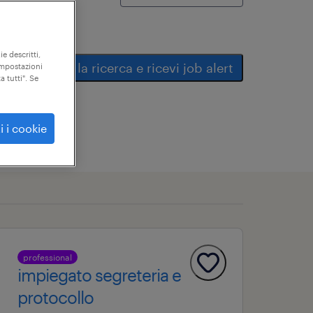
ie descritti,
salva la ricerca e ricevi job alert
"impostazioni
a tutti". Se
i i cookie
professional
impiegato segreteria e
protocollo