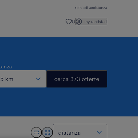
richiedi assistenza
0
my randstad
tanza
cerca 373 offerte