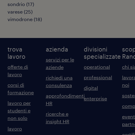
sondrio
(
17
)
varese
(
25
)
vimodrone
(
18
)
trova
azienda
divisioni
scop
lavoro
specializzate
Ran
servizi per le
offerte di
operational
chi s
aziende
lavoro
professional
lavor
richiedi una
corsi di
noi
consulenza
digital
formazione
sosten
approfondimenti
enterprise
lavoro per
HR
comp
studenti e
ricerche e
event
non solo
insight HR
partn
lavoro
certif