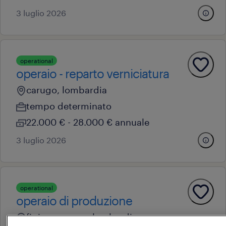
3 luglio 2026
operational
operaio - reparto verniciatura
carugo, lombardia
tempo determinato
22.000 € - 28.000 € annuale
3 luglio 2026
operational
operaio di produzione
figino serenza, lombardia