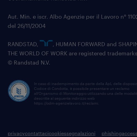
Aut. Min. e iscr. Albo Agenzie per il Lavoro n° 11
del 26/11/2004
RANDSTAD,
, HUMAN FORWARD and SHAPI
THE WORLD OF WORK are registered trademarks
© Randstad N.V.
In caso di inadempimento da parte della ApL delle disposiz
Codice di Condotta, è possibile presentare un reclamo
all’Organismo di Monitoraggio utilizzando una delle modali
descritte al seguente indirizzo web
https://odm-agenzielavoro.it/reclami
.
privacy
contattaci
cookies
segnalazioni
phishing
access