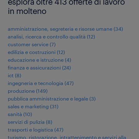
esplora oltre 413 offerte di lavoro
in molteno
amministrazione, segreteria e risorse umane
(
34
)
analisi, ricerca e controllo qualità
(
12
)
customer service
(
7
)
edilizia e costruzioni
(
12
)
educazione e istruzione
(
4
)
finanza e assicurazioni
(
24
)
ict
(
8
)
ingegneria e tecnologia
(
47
)
produzione
(
149
)
pubblica amministrazione e legale
(
3
)
sales e marketing
(
31
)
sanità
(
10
)
servizi di pulizia
(
8
)
trasporti e logistica
(
47
)
turismo, ristorazione, intrattenimento e servizi alla