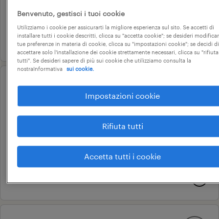
tempo indeterminato
Benvenuto, gestisci i tuoi cookie
22.000 € - 28.000 € annuale
Utilizziamo i cookie per assicurarti la migliore esperienza sul sito. Se accetti di
installare tutti i cookie descritti, clicca su "accetta cookie"; se desideri modificar
30 giugno 2026
tue preferenze in materia di cookie, clicca su "impostazioni cookie"; se decidi di
accettare solo l'installazione dei cookie strettamente necessari, clicca su "rifiuta
tutti". Se desideri sapere di più sui cookie che utilizziamo consulta la
nostraInformativa
sui cookie.
operational
Impostazioni cookie
addetto imballaggio per picco
di lavoro
Rifiuta tutti
novedrate, lombardia
tempo determinato
Accetta tutti i cookie
22.000 € - 28.000 € annuale
26 giugno 2026