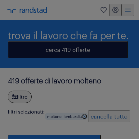
my randstad
0
trova il lavoro che fa per te.
cerca 419 offerte
419 offerte di lavoro molteno
filtro
filtri selezionati:
cancella tutto
molteno, lombardia