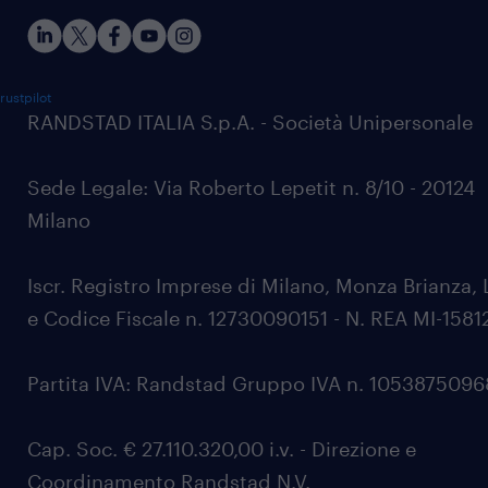
rustpilot
RANDSTAD ITALIA S.p.A. - Società Unipersonale
Sede Legale: Via Roberto Lepetit n. 8/10 - 20124
Milano
Iscr. Registro Imprese di Milano, Monza Brianza, 
e Codice Fiscale n. 12730090151 - N. REA MI-1581
Partita IVA: Randstad Gruppo IVA n. 105387509
Cap. Soc. € 27.110.320,00 i.v. - Direzione e
Coordinamento Randstad N.V.