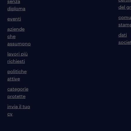
senza
del g
diploma
comun
eventi
stam
aziende
dati
che
societ
assumono
lavori più
richiesti
politiche
attive
categorie
protette
invia il tuo
cv