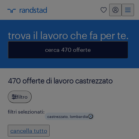
my randstad
0
trova il lavoro che fa per te.
cerca 470 offerte
470 offerte di lavoro castrezzato
filtro
filtri selezionati:
castrezzato, lombardia
cancella tutto