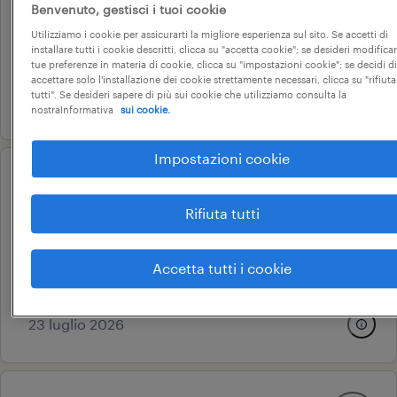
Benvenuto, gestisci i tuoi cookie
rovato, lombardia
Utilizziamo i cookie per assicurarti la migliore esperienza sul sito. Se accetti di
tempo determinato
installare tutti i cookie descritti, clicca su "accetta cookie"; se desideri modificar
tue preferenze in materia di cookie, clicca su "impostazioni cookie"; se decidi di
22.000 € - 28.000 € annuale
accettare solo l'installazione dei cookie strettamente necessari, clicca su "rifiuta
tutti". Se desideri sapere di più sui cookie che utilizziamo consulta la
23 luglio 2026
nostraInformativa
sui cookie.
Impostazioni cookie
operational
addetto stampaggio di lamiera
Rifiuta tutti
rovato, lombardia
tempo determinato
Accetta tutti i cookie
22.000 € - 28.000 € annuale
23 luglio 2026