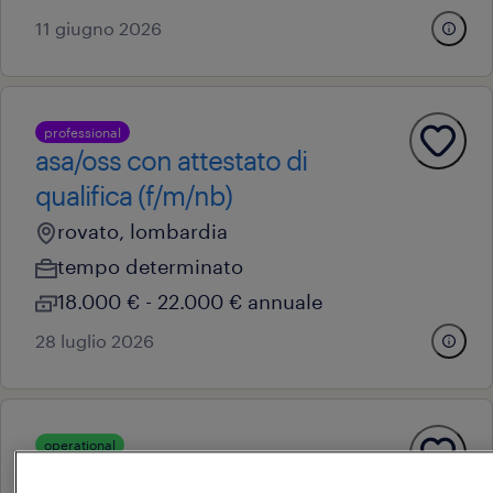
11 giugno 2026
professional
asa/oss con attestato di
qualifica (f/m/nb)
rovato, lombardia
tempo determinato
18.000 € - 22.000 € annuale
28 luglio 2026
operational
addetto presse piegatrici cnc