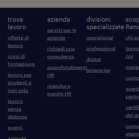
trova
azienda
divisioni
scop
lavoro
specializzate
Ran
servizi per le
offerte di
operational
chi s
aziende
lavoro
professional
lavor
richiedi una
corsi di
noi
consulenza
digital
formazione
sosten
approfondimenti
enterprise
lavoro per
HR
comp
studenti e
ricerche e
event
non solo
insight HR
partn
lavoro
certif
senza
del g
diploma
comun
eventi
stam
aziende