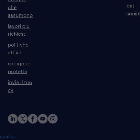
dati
che
societ
assumono
lavori più
richiesti
politiche
attive
categorie
protette
invia il tuo
cv
rustpilot