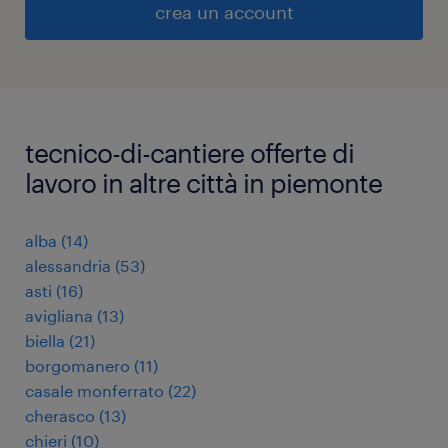
crea un account
tecnico-di-cantiere offerte di
lavoro in altre città in piemonte
alba
(
14
)
alessandria
(
53
)
asti
(
16
)
avigliana
(
13
)
biella
(
21
)
borgomanero
(
11
)
casale monferrato
(
22
)
cherasco
(
13
)
chieri
(
10
)