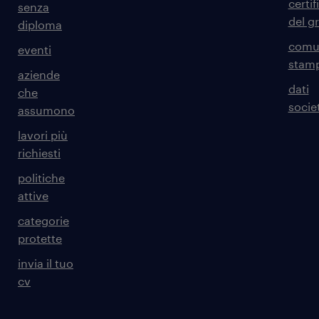
certif
senza
del g
diploma
comun
eventi
stam
aziende
dati
che
societ
assumono
lavori più
richiesti
politiche
attive
categorie
protette
invia il tuo
cv