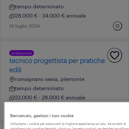
tempo determinato
28.000 € - 34.000 € annuale
16 luglio 2026
professional
tecnico progettista per pratiche
edili
romagnano sesia, piemonte
tempo determinato
22.000 € - 28.000 € annuale
31 luglio 2026
Benvenuto, gestisci i tuoi cookie
Utilizziamo i cookie per assicurarti la migliore esperienza sul sito. Se accetti di
installare tutti i cookie descritti, clicca su "accetta cookie"; se desideri modificar