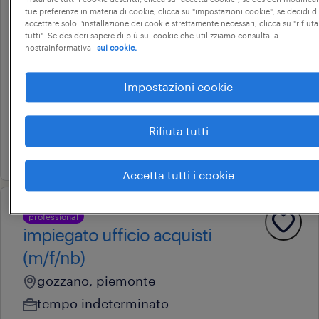
tue preferenze in materia di cookie, clicca su "impostazioni cookie"; se decidi di
operational
accettare solo l'installazione dei cookie strettamente necessari, clicca su "rifiuta
addetto controllo qualità
tutti". Se desideri sapere di più sui cookie che utilizziamo consulta la
nostraInformativa
sui cookie.
(f/m/nb)
gattico-veruno, piemonte
Impostazioni cookie
tempo determinato
22.000 € - 28.000 € annuale
Rifiuta tutti
31 luglio 2026
Accetta tutti i cookie
professional
impiegato ufficio acquisti
(m/f/nb)
gozzano, piemonte
tempo indeterminato