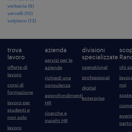
verbania
(
8
)
vercelli
(
10
)
volpiano
(
13
)
trova
azienda
divisioni
scop
lavoro
specializzate
Ran
servizi per le
offerte di
operational
chi s
aziende
lavoro
professional
lavor
richiedi una
corsi di
noi
consulenza
digital
formazione
sosten
approfondimenti
enterprise
lavoro per
HR
comp
studenti e
ricerche e
event
non solo
insight HR
partn
lavoro