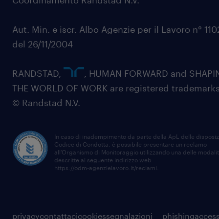
Coordinamento Randstad N.V.
Aut. Min. e iscr. Albo Agenzie per il Lavoro n° 11
del 26/11/2004
RANDSTAD,
, HUMAN FORWARD and SHAPI
THE WORLD OF WORK are registered trademarks
© Randstad N.V.
In caso di inadempimento da parte della ApL delle disposiz
Codice di Condotta, è possibile presentare un reclamo
all’Organismo di Monitoraggio utilizzando una delle modali
descritte al seguente indirizzo web
https://odm-agenzielavoro.it/reclami
.
privacy
contattaci
cookies
segnalazioni
phishing
access