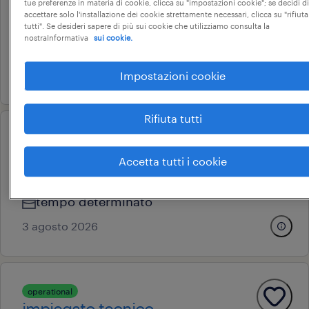
torino, piemonte
tue preferenze in materia di cookie, clicca su "impostazioni cookie"; se decidi di
accettare solo l'installazione dei cookie strettamente necessari, clicca su "rifiuta
tempo determinato
tutti". Se desideri sapere di più sui cookie che utilizziamo consulta la
nostraInformativa
sui cookie.
22 € - 28 € annuale
29 luglio 2026
Impostazioni cookie
Rifiuta tutti
operational
elettricista industriale
Accetta tutti i cookie
avigliana, piemonte
tempo determinato
3 agosto 2026
operational
impiegato tecnico