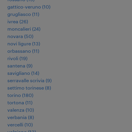
gattico-veruno
(
10
)
grugliasco
(
11
)
ivrea
(
26
)
moncalieri
(
24
)
novara
(
50
)
novi ligure
(
13
)
orbassano
(
11
)
rivoli
(
19
)
santena
(
9
)
savigliano
(
14
)
serravalle scrivia
(
9
)
settimo torinese
(
8
)
torino
(
180
)
tortona
(
11
)
valenza
(
10
)
verbania
(
8
)
vercelli
(
10
)
volpiano
(
13
)