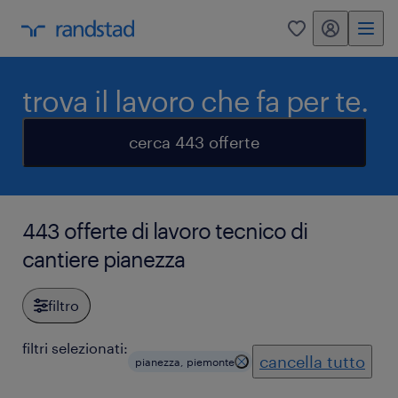
my randstad
0
trova il lavoro che fa per te.
cerca 443 offerte
443 offerte di lavoro tecnico di
cantiere pianezza
filtro
filtri selezionati:
cancella tutto
pianezza, piemonte