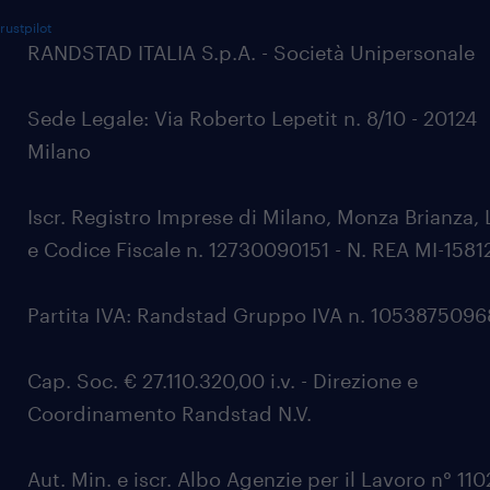
rustpilot
RANDSTAD ITALIA S.p.A. - Società Unipersonale
Sede Legale: Via Roberto Lepetit n. 8/10 - 20124
Milano
Iscr. Registro Imprese di Milano, Monza Brianza, 
e Codice Fiscale n. 12730090151 - N. REA MI-1581
Partita IVA: Randstad Gruppo IVA n. 105387509
Cap. Soc. € 27.110.320,00 i.v. - Direzione e
Coordinamento Randstad N.V.
Aut. Min. e iscr. Albo Agenzie per il Lavoro n° 11