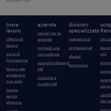
trova
azienda
divisioni
scop
lavoro
specializzate
Ran
servizi per le
offerte di
operational
chi s
aziende
lavoro
professional
lavor
richiedi una
corsi di
noi
consulenza
digital
formazione
sosten
approfondimenti
enterprise
lavoro per
HR
comp
studenti e
ricerche e
event
non solo
insight HR
partn
lavoro
certif
senza
del g
diploma
comun
eventi