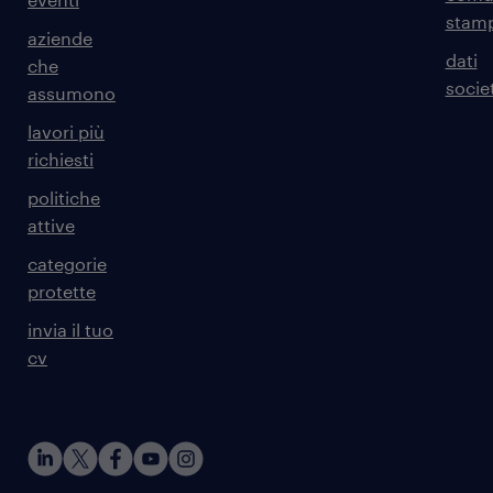
stam
aziende
dati
che
societ
assumono
lavori più
richiesti
politiche
attive
categorie
protette
invia il tuo
cv