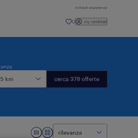
richiedi assistenza
0
my randstad
tanza
cerca 378 offerte