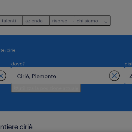
talenti
azienda
risorse
chi siamo
te
ciriè
dove?
dis
utilizza la posizione attuale
ntiere ciriè