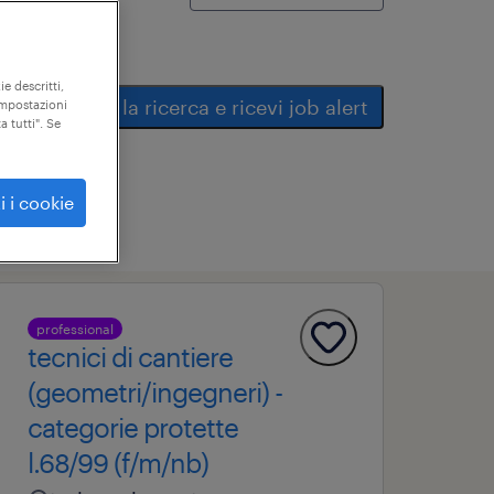
ie descritti,
salva la ricerca e ricevi job alert
"impostazioni
a tutti". Se
i i cookie
professional
tecnici di cantiere
(geometri/ingegneri) -
categorie protette
l.68/99 (f/m/nb)