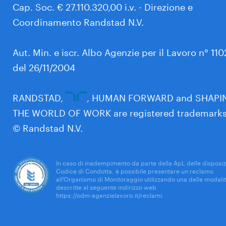
Cap. Soc. € 27.110.320,00 i.v. - Direzione e
Coordinamento Randstad N.V.
Aut. Min. e iscr. Albo Agenzie per il Lavoro n° 11
del 26/11/2004
RANDSTAD,
, HUMAN FORWARD and SHAPI
THE WORLD OF WORK are registered trademarks
© Randstad N.V.
In caso di inadempimento da parte della ApL delle disposiz
Codice di Condotta, è possibile presentare un reclamo
all’Organismo di Monitoraggio utilizzando una delle modali
descritte al seguente indirizzo web
https://odm-agenzielavoro.it/reclami
.