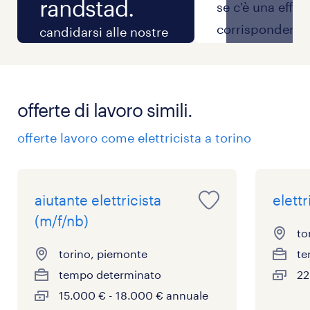
randstad.
se c'è una effet
corrispondenza 
candidarsi alle nostre
ruolo per il qual
offerte di lavoro è
candidi, ti
semplice. dopo aver
contatteremo p
ricevuto la tua
offerte di lavoro simili.
scambio inizial
candidatura, la
offerte lavoro come elettricista a torino
informazioni e 
verificheremo per
fissare il primo
capire se è in linea
colloquio.
con la posizione e con
aiutante elettricista
elettr
l'azienda.
(m/f/nb)
to
torino, piemonte
te
tempo determinato
22
15.000 € - 18.000 € annuale