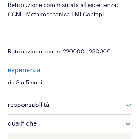
Retribuzione commisurata all'esperienza:
CCNL. Metalmeccanica PMI Confapi
Retribuzione annua: 22000€ - 28000€
esperienza
da 3 a 5 anni
...
responsabilità
DI COSA TI OCCUPERAI?
qualifiche
posa in opera di cavi, cavidotti ed enti ferroviari e
QUALI SONO LE COMPETENZE RICHIESTE?