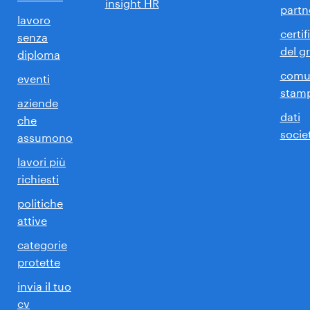
insight HR
partn
lavoro
certif
senza
del g
diploma
comun
eventi
stam
aziende
dati
che
societ
assumono
lavori più
richiesti
politiche
attive
categorie
protette
invia il tuo
cv