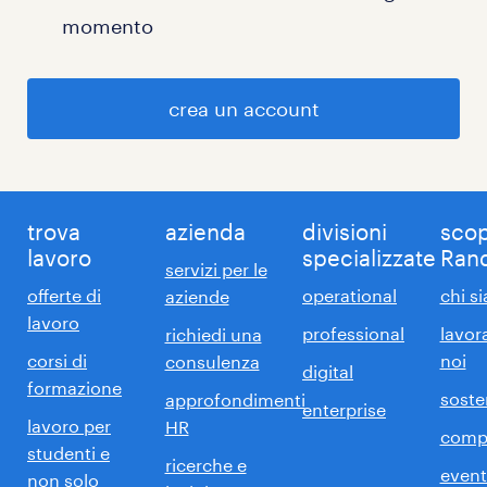
momento
crea un account
trova
azienda
divisioni
scop
lavoro
specializzate
Ran
servizi per le
offerte di
operational
chi s
aziende
lavoro
professional
lavor
richiedi una
corsi di
noi
consulenza
digital
formazione
sosten
approfondimenti
enterprise
lavoro per
HR
comp
studenti e
ricerche e
event
non solo