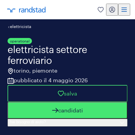
my randstad
0
elettricista
operational
elettricista settore
ferroviario
torino
,
piemonte
pubblicato il 4 maggio 2026
salva
candidati
hai bisogno di aiuto?