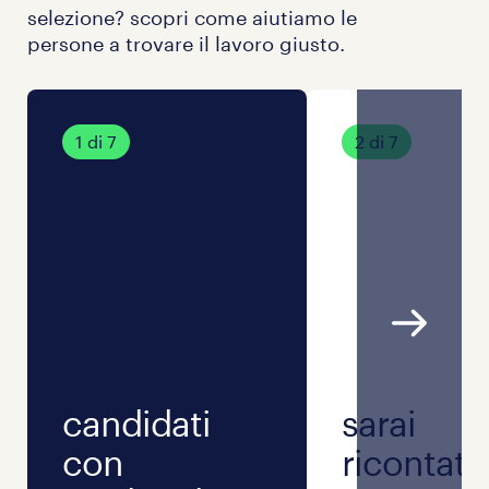
selezione? scopri come aiutiamo le
persone a trovare il lavoro giusto.
1 di 7
2 di 7
candidati
sarai
con
ricontatt