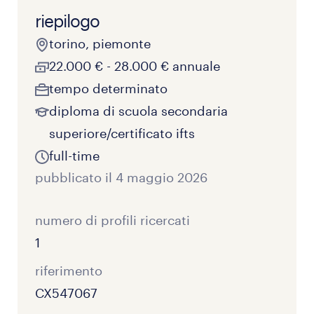
nella giunzione degli stessi;
riepilogo
Esperienza pregressa di almeno 2 anni come
torino, piemonte
Esecuzione lavori di piazzale dei sistemi ferroviari di
elettricista preferibilmente su cantieri ferroviari;
22.000 € - 28.000 € annuale
Segnalamento e Telecomunicazioni.
Disponibilità al lavoro notturno;
tempo determinato
capacità di lettura e interpretazione degli
diploma di scuola secondaria
schemi elettrici;
superiore/certificato ifts
ottime capacità manuali;
full-time
flessibilità, precisione e serietà;
pubblicato il 4 maggio 2026
preferibile possesso del patentino lavori in
quota e PES/PAV
numero di profili ricercati
Patente B e automunito.
1
riferimento
CX547067