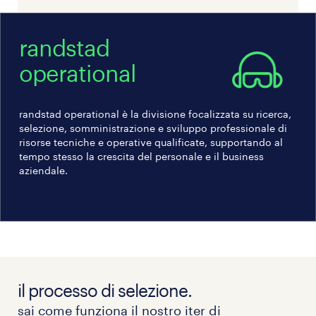
La ricerca è rivolta ai candidati ambosessi
(L.903/77). Ti preghiamo di leggere l'informativa
sulla privacy Randstad
randstad
(https://www.randstad.it/privacy/) ai sensi dell'art.
operational
13 del Regolamento (UE) 2016/679 sulla protezione
dei dati (GDPR).
randstad operational è la divisione focalizzata su ricerca,
selezione, somministrazione e sviluppo professionale di
risorse tecniche e operative qualificate, supportando al
tempo stesso la crescita del personale e il business
aziendale.
il processo di selezione.
sai come funziona il nostro iter di