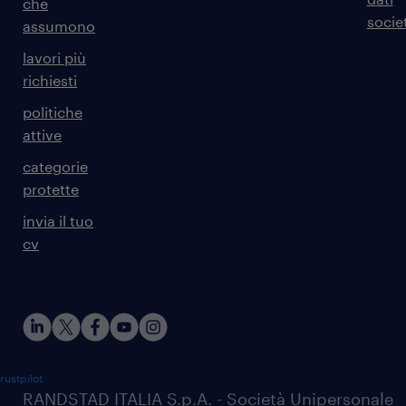
che
societ
assumono
lavori più
richiesti
politiche
attive
categorie
protette
invia il tuo
cv
rustpilot
RANDSTAD ITALIA S.p.A. - Società Unipersonale