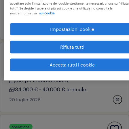
accettare solo l'installazione dei cookie strettamente necessari, clicca su "rifiuta
tempo determinato
tutti". Se desideri sapere di più sui cookie che utilizziamo consulta la
nostraInformativa
sui cookie.
22.000 € - 28.000 € annuale
24 luglio 2026
Impostazioni cookie
Rifiuta tutti
operational
addetto assistenza tecnica
Accetta tutti i cookie
rubiera, emilia-romagna
tempo indeterminato
34.000 € - 40.000 € annuale
20 luglio 2026
operational