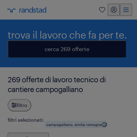
my randstad
0
trova il lavoro che fa per te.
cerca 269 offerte
269 offerte di lavoro tecnico di
cantiere campogalliano
filtro
filtri selezionati:
campogalliano, emilia romagna