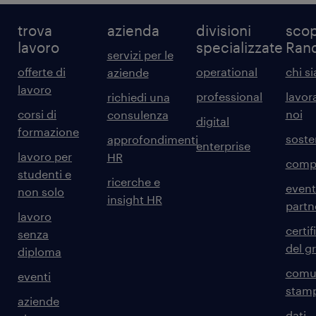
trova
azienda
divisioni
scop
lavoro
specializzate
Ran
servizi per le
offerte di
operational
chi s
aziende
lavoro
professional
lavor
richiedi una
corsi di
noi
consulenza
digital
formazione
sosten
approfondimenti
enterprise
lavoro per
HR
comp
studenti e
ricerche e
event
non solo
insight HR
partn
lavoro
certif
senza
del g
diploma
comun
eventi
stam
aziende
dati