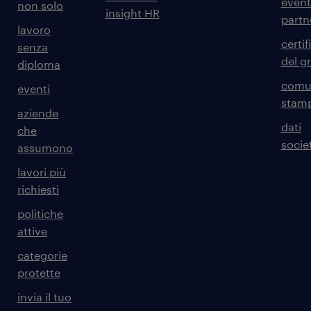
event
non solo
insight HR
partn
lavoro
certif
senza
del g
diploma
comun
eventi
stam
aziende
dati
che
societ
assumono
lavori più
richiesti
politiche
attive
categorie
protette
invia il tuo