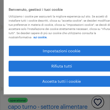
36.000 € - 40.000 € annuale
Benvenuto, gestisci i tuoi cookie
31 luglio 2026
Utilizziamo i cookie per assicurarti la migliore esperienza sul sito. Se accetti di
installare tutti i cookie descritti, clicca su "accetta cookie"; se desideri modificar
tue preferenze in materia di cookie, clicca su "impostazioni cookie"; se decidi di
accettare solo l'installazione dei cookie strettamente necessari, clicca su "rifiuta
tutti". Se desideri sapere di più sui cookie che utilizziamo consulta la
nostraInformativa
sui cookie.
professional
addetto ufficio acquisti (m/f/nb)
Impostazioni cookie
mirandola, emilia-romagna
tempo determinato
Rifiuta tutti
22.000 € - 28.000 € annuale
24 luglio 2026
Accetta tutti i cookie
operational
capo turno - settore alimentare