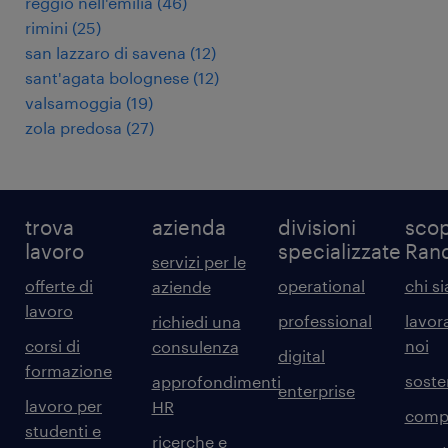
reggio nell'emilia
(
46
)
rimini
(
25
)
san lazzaro di savena
(
12
)
sant'agata bolognese
(
12
)
valsamoggia
(
19
)
zola predosa
(
27
)
trova
azienda
divisioni
scop
lavoro
specializzate
Ran
servizi per le
offerte di
operational
chi s
aziende
lavoro
professional
lavor
richiedi una
corsi di
noi
consulenza
digital
formazione
sosten
approfondimenti
enterprise
lavoro per
HR
comp
studenti e
ricerche e