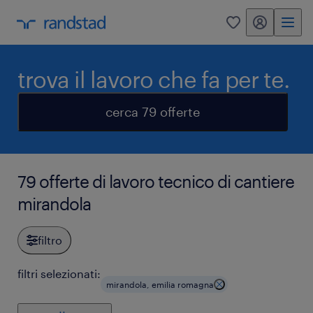
my randstad
0
trova il lavoro che fa per te.
cerca 79 offerte
79 offerte di lavoro tecnico di cantiere
mirandola
filtro
filtri selezionati:
mirandola, emilia romagna