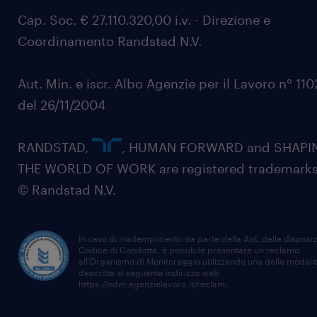
Cap. Soc. € 27.110.320,00 i.v. - Direzione e
Coordinamento Randstad N.V.
Aut. Min. e iscr. Albo Agenzie per il Lavoro n° 11
del 26/11/2004
RANDSTAD,
, HUMAN FORWARD and SHAPI
THE WORLD OF WORK are registered trademarks
© Randstad N.V.
In caso di inadempimento da parte della ApL delle disposiz
Codice di Condotta, è possibile presentare un reclamo
all’Organismo di Monitoraggio utilizzando una delle modali
descritte al seguente indirizzo web
https://odm-agenzielavoro.it/reclami
.