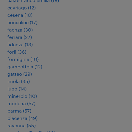
castelfranco emilia
(
18
)
cavriago
(
12
)
cesena
(
18
)
conselice
(
17
)
faenza
(
30
)
ferrara
(
27
)
fidenza
(
13
)
forlì
(
36
)
formigine
(
10
)
gambettola
(
12
)
gatteo
(
29
)
imola
(
35
)
lugo
(
14
)
minerbio
(
10
)
modena
(
57
)
parma
(
57
)
piacenza
(
49
)
ravenna
(
55
)