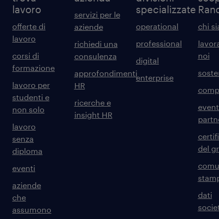
lavoro
specializzate
Ran
servizi per le
offerte di
operational
chi s
aziende
lavoro
professional
lavor
richiedi una
corsi di
noi
consulenza
digital
formazione
sosten
approfondimenti
enterprise
lavoro per
HR
comp
studenti e
ricerche e
event
non solo
insight HR
partn
lavoro
certif
senza
del g
diploma
comun
eventi
stam
aziende
dati
che
societ
assumono