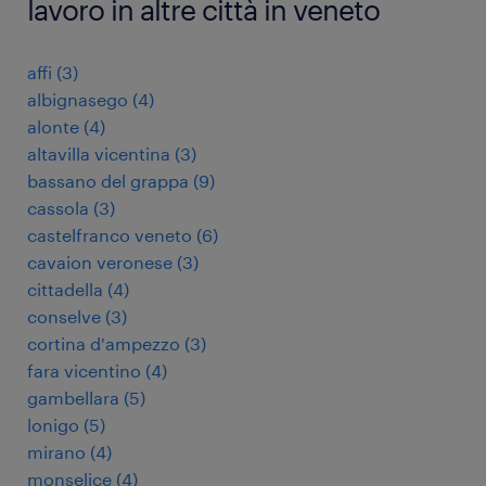
lavoro in altre città in veneto
affi
(
3
)
albignasego
(
4
)
alonte
(
4
)
altavilla vicentina
(
3
)
bassano del grappa
(
9
)
cassola
(
3
)
castelfranco veneto
(
6
)
cavaion veronese
(
3
)
cittadella
(
4
)
conselve
(
3
)
cortina d'ampezzo
(
3
)
fara vicentino
(
4
)
gambellara
(
5
)
lonigo
(
5
)
mirano
(
4
)
monselice
(
4
)