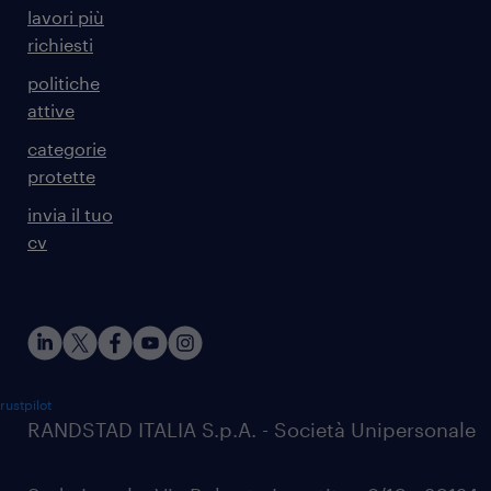
lavori più
richiesti
politiche
attive
categorie
protette
invia il tuo
cv
rustpilot
RANDSTAD ITALIA S.p.A. - Società Unipersonale