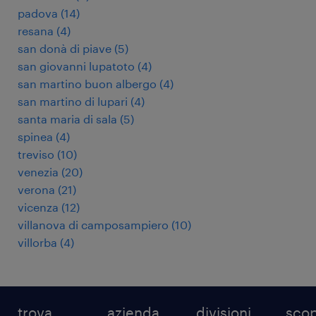
padova
(
14
)
resana
(
4
)
san donà di piave
(
5
)
san giovanni lupatoto
(
4
)
san martino buon albergo
(
4
)
san martino di lupari
(
4
)
santa maria di sala
(
5
)
spinea
(
4
)
treviso
(
10
)
venezia
(
20
)
verona
(
21
)
vicenza
(
12
)
villanova di camposampiero
(
10
)
villorba
(
4
)
trova
azienda
divisioni
scop