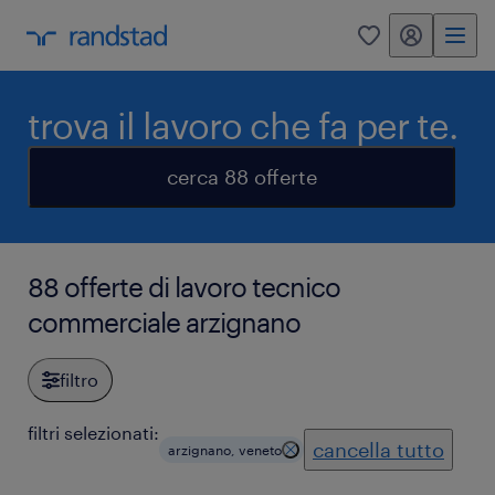
my randstad
0
trova il lavoro che fa per te.
cerca 88 offerte
88 offerte di lavoro tecnico
commerciale arzignano
filtro
filtri selezionati:
cancella tutto
arzignano, veneto