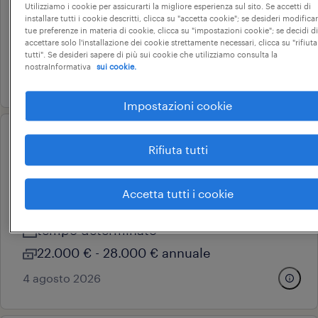
castelfranco veneto, veneto
Utilizziamo i cookie per assicurarti la migliore esperienza sul sito. Se accetti di
installare tutti i cookie descritti, clicca su "accetta cookie"; se desideri modificar
tempo indeterminato
tue preferenze in materia di cookie, clicca su "impostazioni cookie"; se decidi di
accettare solo l'installazione dei cookie strettamente necessari, clicca su "rifiuta
34.000 € - 40.000 € annuale
tutti". Se desideri sapere di più sui cookie che utilizziamo consulta la
nostraInformativa
sui cookie.
7 agosto 2026
Impostazioni cookie
professional
Rifiuta tutti
impiegato commerciale estero
lingua francese (m/f/nb)
Accetta tutti i cookie
fara vicentino, veneto
tempo determinato
22.000 € - 28.000 € annuale
4 agosto 2026