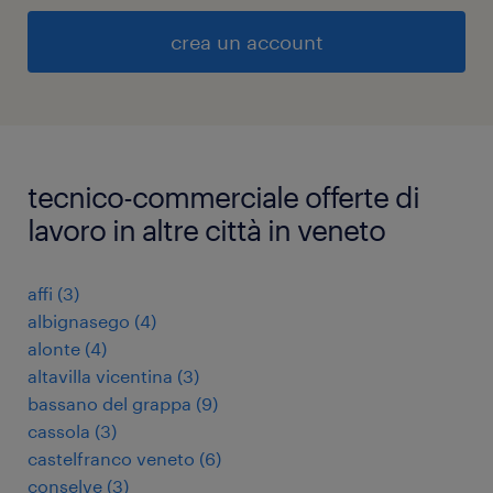
crea un account
tecnico-commerciale offerte di
lavoro in altre città in veneto
affi
(
3
)
albignasego
(
4
)
alonte
(
4
)
altavilla vicentina
(
3
)
bassano del grappa
(
9
)
cassola
(
3
)
castelfranco veneto
(
6
)
conselve
(
3
)