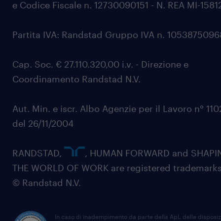
e Codice Fiscale n. 12730090151 - N. REA MI-1581
Partita IVA: Randstad Gruppo IVA n. 105387509
Cap. Soc. € 27.110.320,00 i.v. - Direzione e
Coordinamento Randstad N.V.
Aut. Min. e iscr. Albo Agenzie per il Lavoro n° 11
del 26/11/2004
RANDSTAD,
, HUMAN FORWARD and SHAPI
THE WORLD OF WORK are registered trademarks
© Randstad N.V.
In caso di inadempimento da parte della ApL delle disposiz