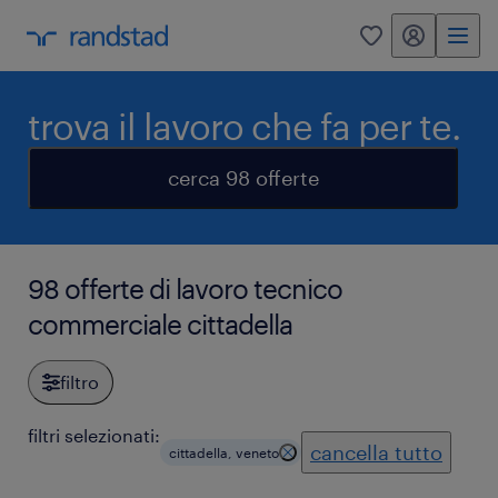
my randstad
0
trova il lavoro che fa per te.
cerca 98 offerte
98 offerte di lavoro tecnico
commerciale cittadella
filtro
filtri selezionati:
cancella tutto
cittadella, veneto