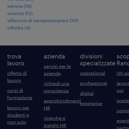
verona
(
19
)
vicenza
(
12
)
villanova di camposampiero
(
10
)
villorba
(
4
)
trova
azienda
divisioni
scop
lavoro
specializzate
Ran
servizi per le
offerte di
operational
chi s
aziende
lavoro
professional
lavor
richiedi una
corsi di
noi
consulenza
digital
formazione
sosten
approfondimenti
enterprise
lavoro per
HR
comp
studenti e
ricerche e
event
non solo
insight HR
partn