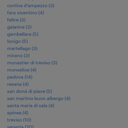
cortina d'ampezzo
(
3
)
fara vicentino
(
4
)
feltre
(
3
)
gaiarine
(
3
)
gambellara
(
5
)
lonigo
(
5
)
martellago
(
3
)
mirano
(
3
)
monastier di treviso
(
3
)
monselice
(
4
)
padova
(
14
)
resana
(
4
)
san donà di piave
(
5
)
san martino buon albergo
(
4
)
santa maria di sala
(
4
)
spinea
(
4
)
treviso
(
10
)
venezia
(
20
)