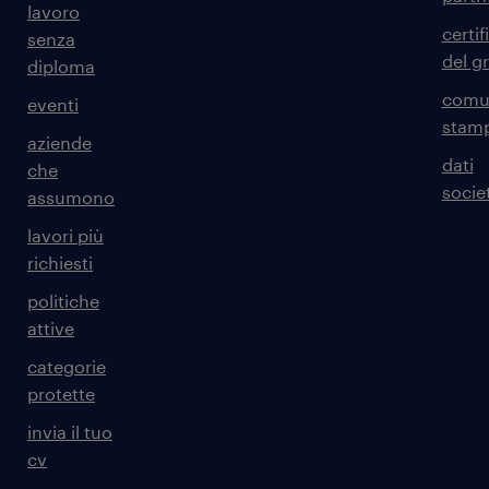
lavoro
certif
senza
del g
diploma
comun
eventi
stam
aziende
dati
che
societ
assumono
lavori più
richiesti
politiche
attive
categorie
protette
invia il tuo
cv