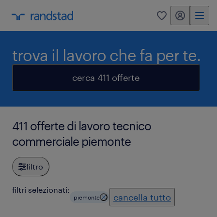
my randstad
0
trova il lavoro che fa per te.
cerca 411 offerte
411 offerte di lavoro tecnico
commerciale piemonte
filtro
filtri selezionati:
cancella tutto
piemonte