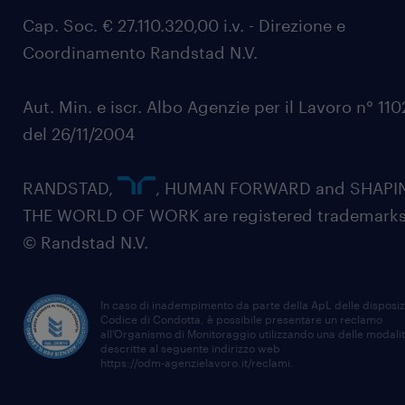
Cap. Soc. € 27.110.320,00 i.v. - Direzione e
Coordinamento Randstad N.V.
Aut. Min. e iscr. Albo Agenzie per il Lavoro n° 11
del 26/11/2004
RANDSTAD,
, HUMAN FORWARD and SHAPI
THE WORLD OF WORK are registered trademarks
© Randstad N.V.
In caso di inadempimento da parte della ApL delle disposiz
Codice di Condotta, è possibile presentare un reclamo
all’Organismo di Monitoraggio utilizzando una delle modali
descritte al seguente indirizzo web
https://odm-agenzielavoro.it/reclami
.