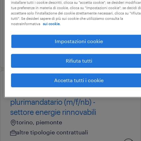
commerciale – settore
installare tutti i cookie descritti, clicca su "accetta cookie"; se desideri modificar
tue preferenze in materia di cookie, clicca su "impostazioni cookie"; se decidi di
alimentare (m/f/nb)
accettare solo l'installazione dei cookie strettamente necessari, clicca su "rifiuta
tutti". Se desideri sapere di più sui cookie che utilizziamo consulta la
san pietro mosezzo, piemonte
nostraInformativa
sui cookie.
tempo determinato
Impostazioni cookie
28.000 € - 34.000 € annuale
3 agosto 2026
Rifiuta tutti
Accetta tutti i cookie
professional
agente di commercio
plurimandatario (m/f/nb) -
settore energie rinnovabili
torino, piemonte
altre tipologie contrattuali