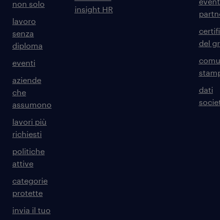
event
non solo
insight HR
partn
lavoro
certif
senza
del g
diploma
comun
eventi
stam
aziende
dati
che
societ
assumono
lavori più
richiesti
politiche
attive
categorie
protette
invia il tuo