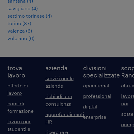
santena
(
4
)
savigliano
(
4
)
settimo torinese
(
4
)
torino
(
87
)
valenza
(
6
)
volpiano
(
6
)
trova
azienda
divisioni
scop
lavoro
specializzate
Ran
servizi per le
offerte di
operational
chi s
aziende
lavoro
professional
lavor
richiedi una
corsi di
noi
consulenza
digital
formazione
sosten
approfondimenti
enterprise
lavoro per
HR
comp
studenti e
ricerche e