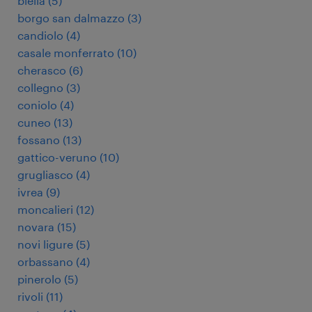
biella
(
5
)
borgo san dalmazzo
(
3
)
candiolo
(
4
)
casale monferrato
(
10
)
cherasco
(
6
)
collegno
(
3
)
coniolo
(
4
)
cuneo
(
13
)
fossano
(
13
)
gattico-veruno
(
10
)
grugliasco
(
4
)
ivrea
(
9
)
moncalieri
(
12
)
novara
(
15
)
novi ligure
(
5
)
orbassano
(
4
)
pinerolo
(
5
)
rivoli
(
11
)