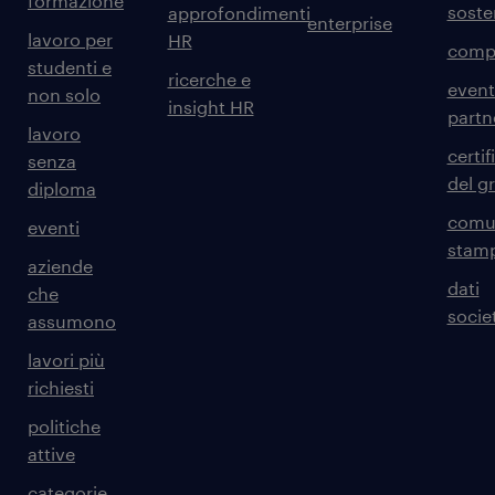
formazione
sosten
approfondimenti
enterprise
lavoro per
HR
comp
studenti e
ricerche e
event
non solo
insight HR
partn
lavoro
certif
senza
del g
diploma
comun
eventi
stam
aziende
dati
che
societ
assumono
lavori più
richiesti
politiche
attive
categorie