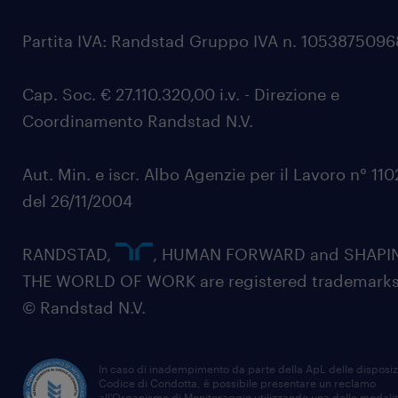
Partita IVA: Randstad Gruppo IVA n. 105387509
Cap. Soc. € 27.110.320,00 i.v. - Direzione e
Coordinamento Randstad N.V.
Aut. Min. e iscr. Albo Agenzie per il Lavoro n° 11
del 26/11/2004
RANDSTAD,
, HUMAN FORWARD and SHAPI
THE WORLD OF WORK are registered trademarks
© Randstad N.V.
In caso di inadempimento da parte della ApL delle disposiz
Codice di Condotta, è possibile presentare un reclamo
all’Organismo di Monitoraggio utilizzando una delle modali