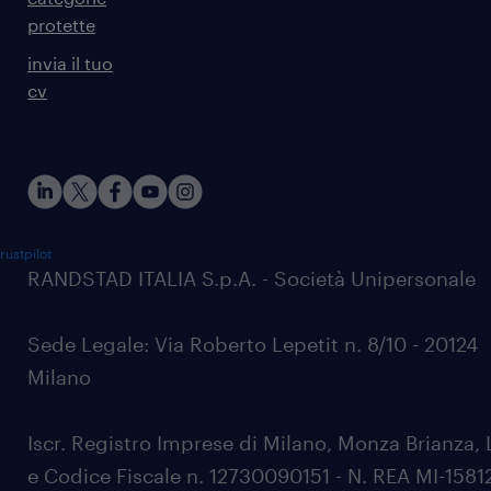
protette
invia il tuo
cv
rustpilot
RANDSTAD ITALIA S.p.A. - Società Unipersonale
Sede Legale: Via Roberto Lepetit n. 8/10 - 20124
Milano
Iscr. Registro Imprese di Milano, Monza Brianza, 
e Codice Fiscale n. 12730090151 - N. REA MI-1581