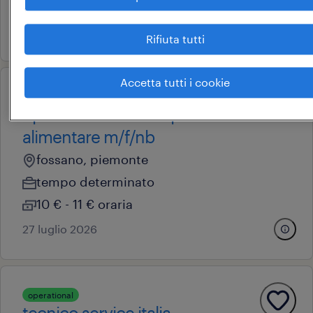
10 € - 11 € oraria
25 giugno 2026
Rifiuta tutti
Accetta tutti i cookie
professional
operaio addetto alla produzione
alimentare m/f/nb
fossano, piemonte
tempo determinato
10 € - 11 € oraria
27 luglio 2026
operational
tecnico service italia