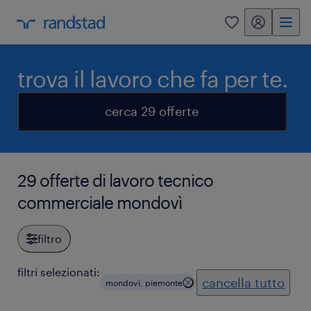
my randstad
0
trova il lavoro che fa per te.
cerca 29 offerte
29 offerte di lavoro tecnico
commerciale mondovì
filtro
filtri selezionati:
cancella tutto
mondovì, piemonte