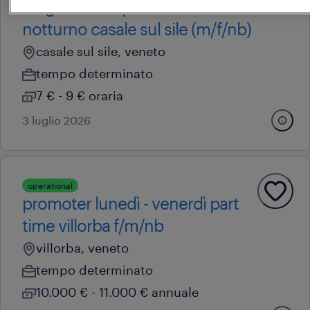
magazziniere part time
notturno casale sul sile (m/f/nb)
casale sul sile, veneto
tempo determinato
7 € - 9 € oraria
3 luglio 2026
operational
promoter lunedì - venerdì part
time villorba f/m/nb
villorba, veneto
tempo determinato
10.000 € - 11.000 € annuale