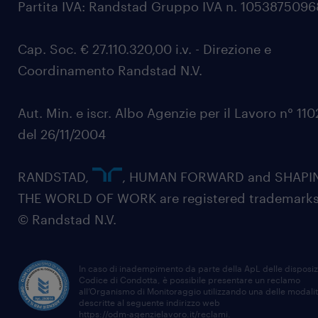
Partita IVA: Randstad Gruppo IVA n. 105387509
Cap. Soc. € 27.110.320,00 i.v. - Direzione e
Coordinamento Randstad N.V.
Aut. Min. e iscr. Albo Agenzie per il Lavoro n° 11
del 26/11/2004
RANDSTAD,
, HUMAN FORWARD and SHAPI
THE WORLD OF WORK are registered trademarks
© Randstad N.V.
In caso di inadempimento da parte della ApL delle disposiz
Codice di Condotta, è possibile presentare un reclamo
all’Organismo di Monitoraggio utilizzando una delle modali
descritte al seguente indirizzo web
https://odm-agenzielavoro.it/reclami
.