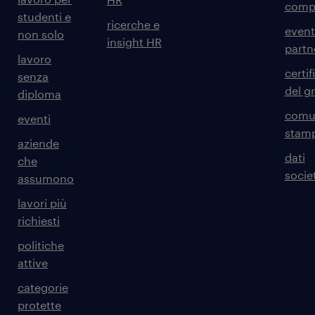
comp
studenti e
ricerche e
event
non solo
insight HR
partn
lavoro
certif
senza
del g
diploma
comun
eventi
stam
aziende
dati
che
societ
assumono
lavori più
richiesti
politiche
attive
categorie
protette