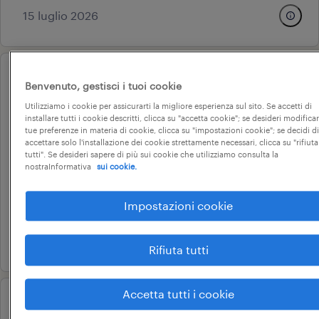
15 luglio 2026
operational
Benvenuto, gestisci i tuoi cookie
operatori customer care
Utilizziamo i cookie per assicurarti la migliore esperienza sul sito. Se accetti di
inbound - settore assicurativo
installare tutti i cookie descritti, clicca su "accetta cookie"; se desideri modificar
tue preferenze in materia di cookie, clicca su "impostazioni cookie"; se decidi di
(part-time 20h)
accettare solo l'installazione dei cookie strettamente necessari, clicca su "rifiuta
tutti". Se desideri sapere di più sui cookie che utilizziamo consulta la
marcon, veneto
nostraInformativa
sui cookie.
tempo determinato
Impostazioni cookie
18.000 € - 22.000 € annuale
17 luglio 2026
Rifiuta tutti
Accetta tutti i cookie
operational