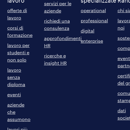
lavoro
specializzate
Ran
servizi per le
offerte di
operational
chi s
aziende
lavoro
professional
lavor
richiedi una
corsi di
noi
consulenza
digital
formazione
sosten
approfondimenti
enterprise
lavoro per
HR
comp
studenti e
ricerche e
event
non solo
insight HR
partn
lavoro
certif
senza
del g
diploma
comun
eventi
stam
aziende
dati
che
societ
assumono
lavori più