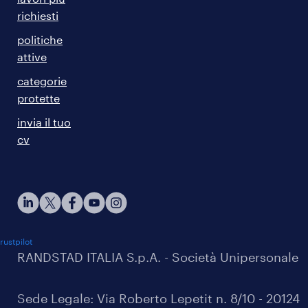
richiesti
politiche
attive
categorie
protette
invia il tuo
cv
rustpilot
RANDSTAD ITALIA S.p.A. - Società Unipersonale
Sede Legale: Via Roberto Lepetit n. 8/10 - 20124