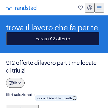
my randstad
0
trova il lavoro che fa per te.
cerca 912 offerte
912 offerte di lavoro part time locate
di triulzi
filtro
filtri selezionati:
locate di triulzi, lombardia