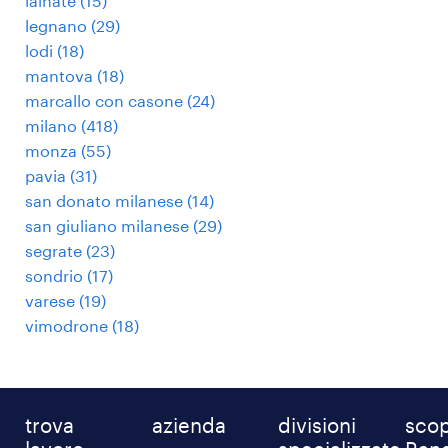
lainate
(
15
)
legnano
(
29
)
lodi
(
18
)
mantova
(
18
)
marcallo con casone
(
24
)
milano
(
418
)
monza
(
55
)
pavia
(
31
)
san donato milanese
(
14
)
san giuliano milanese
(
29
)
segrate
(
23
)
sondrio
(
17
)
varese
(
19
)
vimodrone
(
18
)
trova
azienda
divisioni
scop