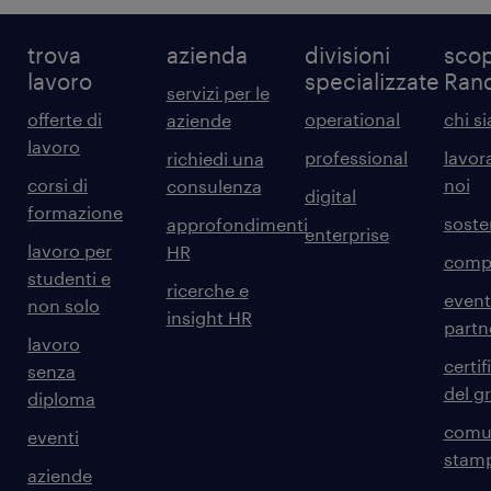
trova
azienda
divisioni
scop
lavoro
specializzate
Ran
servizi per le
offerte di
operational
chi s
aziende
lavoro
professional
lavor
richiedi una
corsi di
noi
consulenza
digital
formazione
sosten
approfondimenti
enterprise
lavoro per
HR
comp
studenti e
ricerche e
event
non solo
insight HR
partn
lavoro
certif
senza
del g
diploma
comun
eventi
stam
aziende