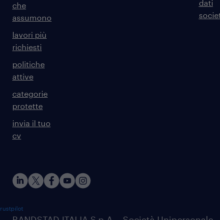
dati
che
societ
assumono
lavori più
richiesti
politiche
attive
categorie
protette
invia il tuo
cv
rustpilot
RANDSTAD ITALIA S.p.A. - Società Unipersonale