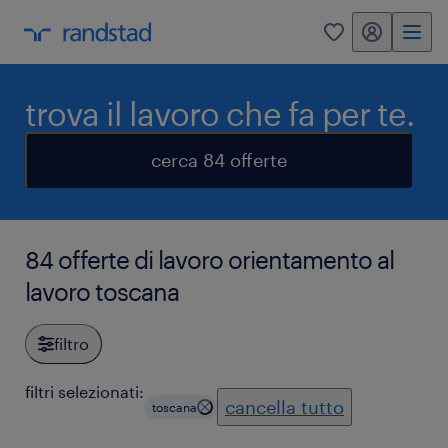
my randstad
0
trova il lavoro che fa per te.
cerca 84 offerte
84 offerte di lavoro orientamento al
lavoro toscana
filtro
filtri selezionati:
cancella tutto
toscana