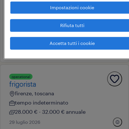
climatizzazione & pompe di
Impostazioni cookie
calore
firenze, toscana
Rifiuta tutti
tempo indeterminato
28.000 € - 34.000 € annuale
Accetta tutti i cookie
10 giugno 2026
operational
frigorista
firenze, toscana
tempo indeterminato
28.000 € - 32.000 € annuale
29 luglio 2026