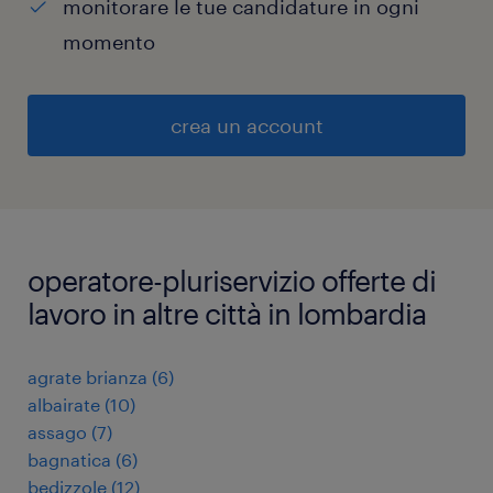
monitorare le tue candidature in ogni
momento
crea un account
operatore-pluriservizio offerte di
lavoro in altre città in lombardia
agrate brianza
(
6
)
albairate
(
10
)
assago
(
7
)
bagnatica
(
6
)
bedizzole
(
12
)