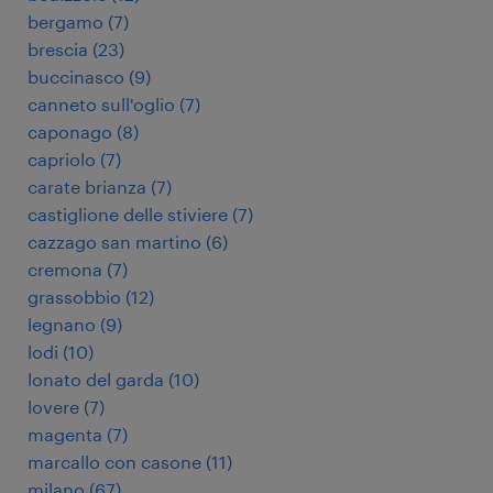
bergamo
(
7
)
brescia
(
23
)
buccinasco
(
9
)
canneto sull'oglio
(
7
)
caponago
(
8
)
capriolo
(
7
)
carate brianza
(
7
)
castiglione delle stiviere
(
7
)
cazzago san martino
(
6
)
cremona
(
7
)
grassobbio
(
12
)
legnano
(
9
)
lodi
(
10
)
lonato del garda
(
10
)
lovere
(
7
)
magenta
(
7
)
marcallo con casone
(
11
)
milano
(
67
)