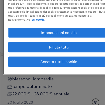
operatore reparto
installare tutti i cookie descritti, clicca su "accetta cookie"; se desideri modificar
tue preferenze in materia di cookie, clicca su "impostazioni cookie"; se decidi di
plurimandrino
accettare solo l'installazione dei cookie strettamente necessari, clicca su "rifiuta
tutti". Se desideri sapere di più sui cookie che utilizziamo consulta la
biassono, lombardia
nostraInformativa
sui cookie.
tempo determinato
Impostazioni cookie
22.000 € - 28.000 € annuale
28 luglio 2026
Rifiuta tutti
Accetta tutti i cookie
operational
operatore macchine transfer
biassono, lombardia
tempo determinato
22.000 € - 28.000 € annuale
20 luglio 2026