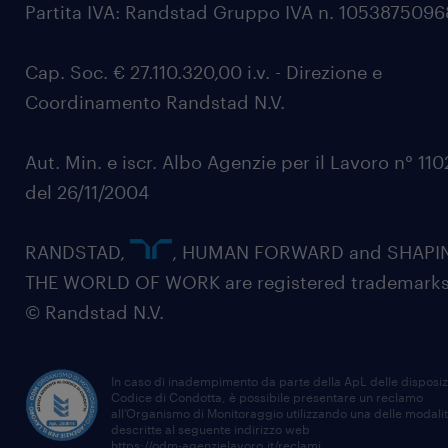
Partita IVA: Randstad Gruppo IVA n. 105387509
Cap. Soc. € 27.110.320,00 i.v. - Direzione e
Coordinamento Randstad N.V.
Aut. Min. e iscr. Albo Agenzie per il Lavoro n° 11
del 26/11/2004
RANDSTAD,
, HUMAN FORWARD and SHAPI
THE WORLD OF WORK are registered trademarks
© Randstad N.V.
In caso di inadempimento da parte della ApL delle disposiz
Codice di Condotta, è possibile presentare un reclamo
all’Organismo di Monitoraggio utilizzando una delle modali
descritte al seguente indirizzo web
https://odm-agenzielavoro.it/reclami
.