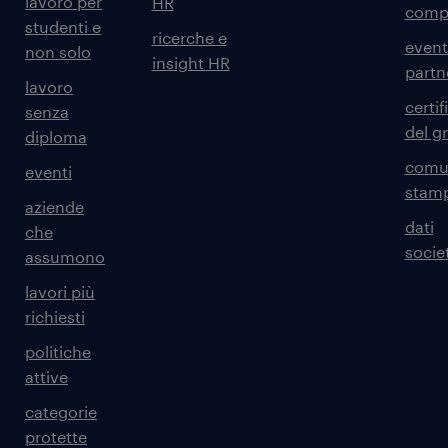
lavoro per
HR
comp
studenti e
ricerche e
event
non solo
insight HR
partn
lavoro
certif
senza
del g
diploma
comun
eventi
stam
aziende
dati
che
societ
assumono
lavori più
richiesti
politiche
attive
categorie
protette