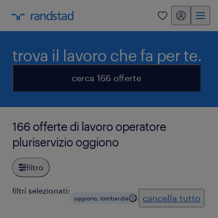
my randstad
0
trova il lavoro che fa per te.
cerca 166 offerte
166 offerte di lavoro operatore
pluriservizio oggiono
filtro
filtri selezionati:
cancella tutto
oggiono, lombardia