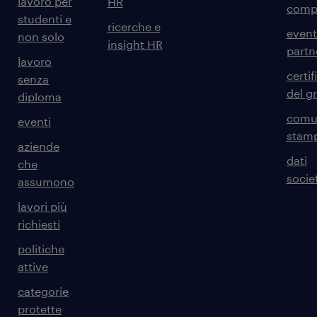
lavoro per
HR
comp
studenti e
ricerche e
event
non solo
insight HR
partn
lavoro
certif
senza
del g
diploma
comun
eventi
stam
aziende
dati
che
societ
assumono
lavori più
richiesti
politiche
attive
categorie
protette