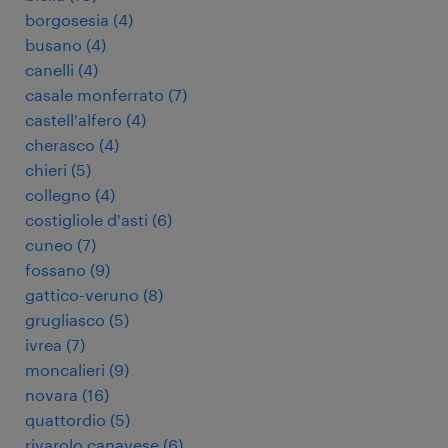
borgosesia
(
4
)
busano
(
4
)
canelli
(
4
)
casale monferrato
(
7
)
castell'alfero
(
4
)
cherasco
(
4
)
chieri
(
5
)
collegno
(
4
)
costigliole d'asti
(
6
)
cuneo
(
7
)
fossano
(
9
)
gattico-veruno
(
8
)
grugliasco
(
5
)
ivrea
(
7
)
moncalieri
(
9
)
novara
(
16
)
quattordio
(
5
)
rivarolo canavese
(
6
)