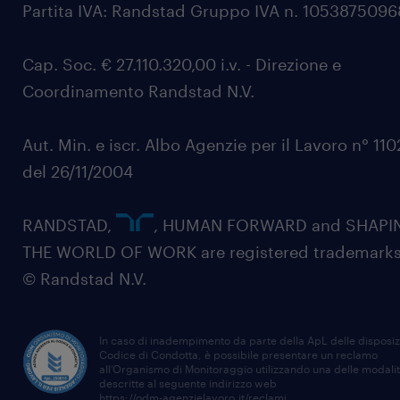
Partita IVA: Randstad Gruppo IVA n. 105387509
Cap. Soc. € 27.110.320,00 i.v. - Direzione e
Coordinamento Randstad N.V.
Aut. Min. e iscr. Albo Agenzie per il Lavoro n° 11
del 26/11/2004
RANDSTAD,
, HUMAN FORWARD and SHAPI
THE WORLD OF WORK are registered trademarks
© Randstad N.V.
In caso di inadempimento da parte della ApL delle disposiz
Codice di Condotta, è possibile presentare un reclamo
all’Organismo di Monitoraggio utilizzando una delle modali
descritte al seguente indirizzo web
https://odm-agenzielavoro.it/reclami
.