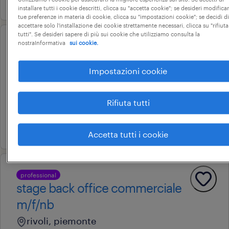
installare tutti i cookie descritti, clicca su "accetta cookie"; se desideri modificar
tue preferenze in materia di cookie, clicca su "impostazioni cookie"; se decidi di
accettare solo l'installazione dei cookie strettamente necessari, clicca su "rifiuta
tutti". Se desideri sapere di più sui cookie che utilizziamo consulta la
nostraInformativa
sui cookie.
professional
back office commerciale estero
Impostazioni cookie
bricherasio, piemonte
tempo determinato
Rifiuta tutti
28.000 € - 34.000 € annuale
10 luglio 2026
Accetta tutti i cookie
professional
stage back office commerciale
m/f/nb
rivoli, piemonte