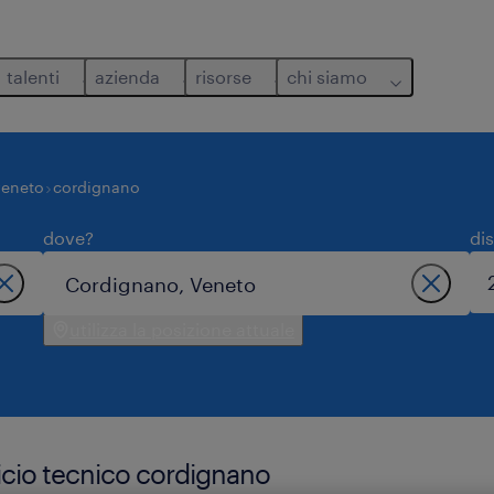
talenti
azienda
risorse
chi siamo
veneto
cordignano
dove?
di
utilizza la posizione attuale
ficio tecnico cordignano