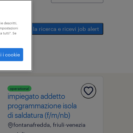
ie descritti,
salva la ricerca e ricevi job alert
"impostazioni
a tutti". Se
i i cookie
operational
impiegato addetto
programmazione isola
di saldatura (f/m/nb)
fontanafredda, friuli-venezia