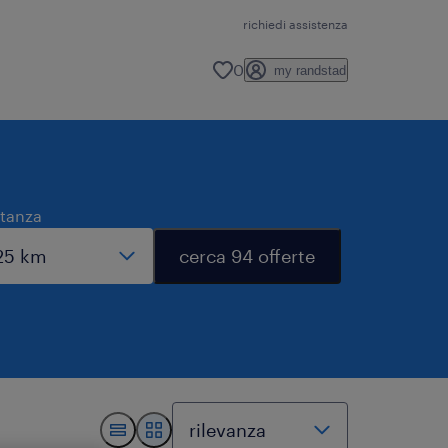
richiedi assistenza
0
my randstad
stanza
cerca 94 offerte