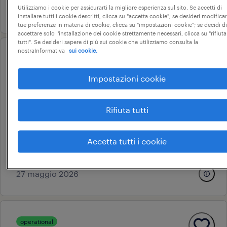
Utilizziamo i cookie per assicurarti la migliore esperienza sul sito. Se accetti di
28 aprile 2026
installare tutti i cookie descritti, clicca su "accetta cookie"; se desideri modificar
tue preferenze in materia di cookie, clicca su "impostazioni cookie"; se decidi di
accettare solo l'installazione dei cookie strettamente necessari, clicca su "rifiuta
tutti". Se desideri sapere di più sui cookie che utilizziamo consulta la
nostraInformativa
sui cookie.
operational
corso ifts consulente tecnico
Impostazioni cookie
logistico-commerciale (f/m/nb)
Rifiuta tutti
brescia, lombardia
altre tipologie contrattuali
Accetta tutti i cookie
clerici s.p.a.
27 maggio 2026
operational