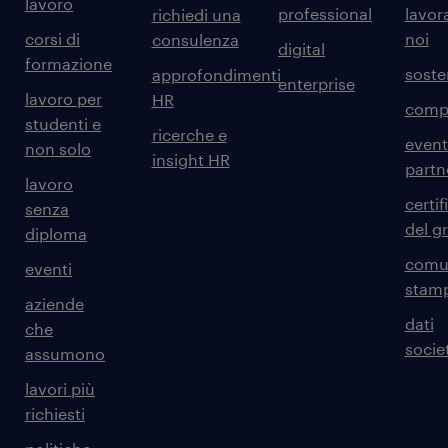
lavoro
professional
lavor
richiedi una
corsi di
noi
consulenza
digital
formazione
sosten
approfondimenti
enterprise
lavoro per
HR
comp
studenti e
ricerche e
event
non solo
insight HR
partn
lavoro
certif
senza
del g
diploma
comun
eventi
stam
aziende
dati
che
societ
assumono
lavori più
richiesti