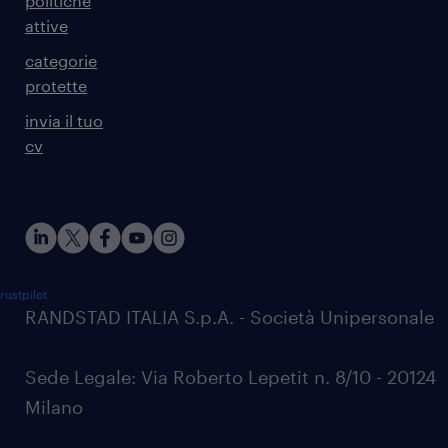
politiche
attive
categorie
protette
invia il tuo
cv
rustpilot
RANDSTAD ITALIA S.p.A. - Società Unipersonale
Sede Legale: Via Roberto Lepetit n. 8/10 - 20124
Milano