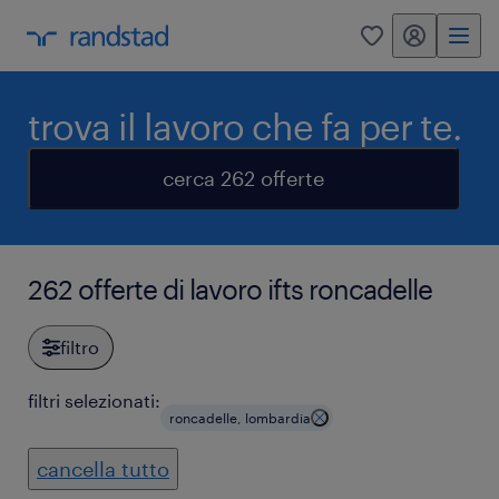
my randstad
0
trova il lavoro che fa per te.
cerca 262 offerte
262 offerte di lavoro ifts roncadelle
filtro
filtri selezionati:
roncadelle, lombardia
cancella tutto