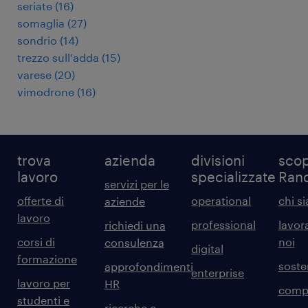
seriate
(
16
)
somaglia
(
27
)
sondrio
(
14
)
trezzo sull'adda
(
15
)
varese
(
20
)
vimodrone
(
16
)
trova
azienda
divisioni
scop
lavoro
specializzate
Ran
servizi per le
offerte di
operational
chi s
aziende
lavoro
professional
lavor
richiedi una
corsi di
noi
consulenza
digital
formazione
sosten
approfondimenti
enterprise
lavoro per
HR
comp
studenti e
ricerche e