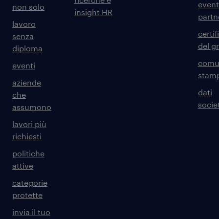
event
non solo
insight HR
partn
lavoro
certif
senza
del g
diploma
comun
eventi
stam
aziende
dati
che
societ
assumono
lavori più
richiesti
politiche
attive
categorie
protette
invia il tuo