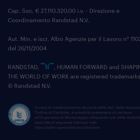
Cap. Soc. € 27.110.320,00 i.v. - Direzione e
Coordinamento Randstad N.V.
Aut. Min. e iscr. Albo Agenzie per il Lavoro n° 11
del 26/11/2004
RANDSTAD,
, HUMAN FORWARD and SHAPI
THE WORLD OF WORK are registered trademarks
© Randstad N.V.
In caso di inadempimento da parte della ApL delle disposiz
Codice di Condotta, è possibile presentare un reclamo
all’Organismo di Monitoraggio utilizzando una delle modali
descritte al seguente indirizzo web
https://odm-agenzielavoro.it/reclami
.