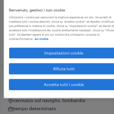
operational
addetto vendita materiale
Benvenuto, gestisci i tuoi cookie
Utilizziamo i cookie per assicurarti la migliore esperienza sul sito. Se accetti di
idrotermosanitario
installare tutti i cookie descritti, clicca su "accetta cookie"; se desideri modificar
tue preferenze in materia di cookie, clicca su "impostazioni cookie"; se decidi di
monza, lombardia
accettare solo l'installazione dei cookie strettamente necessari, clicca su "rifiuta
tutti". Se desideri sapere di più sui cookie che utilizziamo consulta la
tempo indeterminato
nostraInformativa
sui cookie.
22.000 € - 28.000 € annuale
Impostazioni cookie
9 giugno 2026
Rifiuta tutti
operational
addetto vendita full time cat.
Accetta tutti i cookie
protetta
cernusco sul naviglio, lombardia
tempo determinato