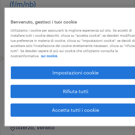
(f/m/nb)
portogruaro, veneto
Benvenuto, gestisci i tuoi cookie
tempo determinato
Utilizziamo i cookie per assicurarti la migliore esperienza sul sito. Se accetti di
9 € - 10 € oraria
installare tutti i cookie descritti, clicca su "accetta cookie"; se desideri modificar
tue preferenze in materia di cookie, clicca su "impostazioni cookie"; se decidi di
28 luglio 2026
accettare solo l'installazione dei cookie strettamente necessari, clicca su "rifiuta
tutti". Se desideri sapere di più sui cookie che utilizziamo consulta la
nostraInformativa
sui cookie.
Impostazioni cookie
operational
addetto cassa ed allestimento -
coop alleanza 3.0 - oderzo
Rifiuta tutti
(m/f/nb)
Accetta tutti i cookie
oderzo, veneto