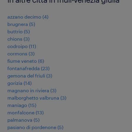
azzano decimo
(
4
)
brugnera
(
5
)
buttrio
(
5
)
chions
(
3
)
codroipo
(
11
)
cormons
(
3
)
fiume veneto
(
6
)
fontanafredda
(
23
)
gemona del friuli
(
3
)
gorizia
(
14
)
magnano in riviera
(
3
)
malborghetto valbruna
(
3
)
maniago
(
15
)
monfalcone
(
13
)
palmanova
(
5
)
pasiano di pordenone
(
5
)