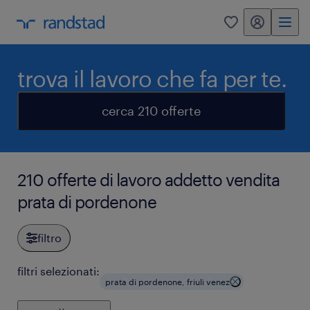
my randstad
0
trova il lavoro che fa per te.
cerca 210 offerte
210 offerte di lavoro addetto vendita
prata di pordenone
filtro
filtri selezionati:
prata di pordenone, friuli venez