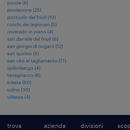
porcia
(
6
)
pordenone
(
25
)
pozzuolo del friuli
(
10
)
ronchi dei legionari
(
5
)
roveredo in piano
(
4
)
san daniele del friuli
(
6
)
san giorgio di nogaro
(
12
)
san quirino
(
5
)
san vito al tagliamento
(
17
)
spilimbergo
(
4
)
tavagnacco
(
6
)
trieste
(
50
)
udine
(
30
)
villesse
(
4
)
trova
azienda
divisioni
scop