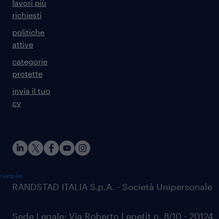
lavori più
richiesti
politiche
attive
categorie
protette
invia il tuo
cv
rustpilot
RANDSTAD ITALIA S.p.A. - Società Unipersonale
Sede Legale: Via Roberto Lepetit n. 8/10 - 20124