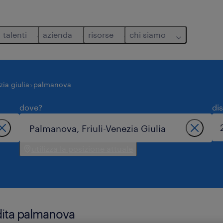
talenti
azienda
risorse
chi siamo
zia giulia
palmanova
dove?
di
utilizza la posizione attuale
ndita palmanova