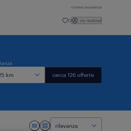
richiedi assistenza
0
my randstad
stanza
cerca 126 offerte