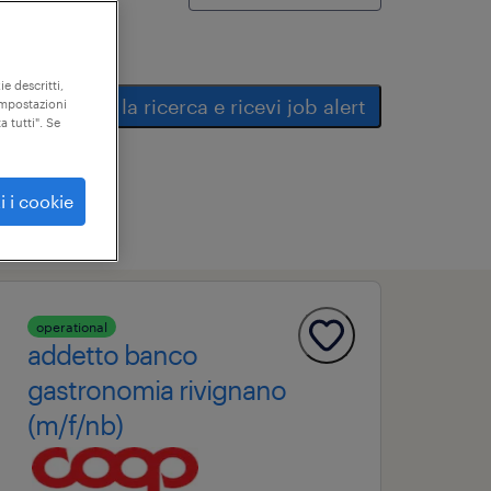
ie descritti,
salva la ricerca e ricevi job alert
"impostazioni
a tutti". Se
i i cookie
operational
addetto banco
gastronomia rivignano
(m/f/nb)