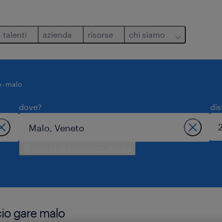
talenti
azienda
risorse
chi siamo
o
malo
dove?
dis
utilizza la posizione attuale
cio gare malo