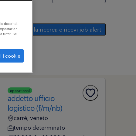
ie descritti,
salva la ricerca e ricevi job alert
"impostazioni
a tutti". Se
i i cookie
operational
addetto ufficio
logistico (f/m/nb)
carrè, veneto
tempo determinato