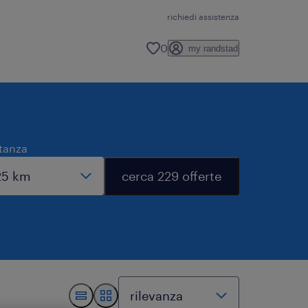
richiedi assistenza
0
my randstad
tanza
cerca 229 offerte