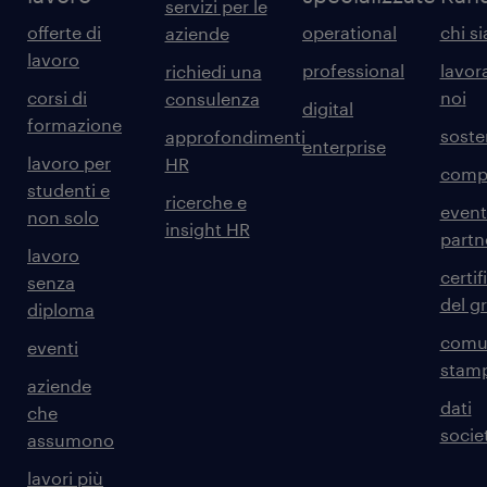
servizi per le
offerte di
operational
chi s
aziende
lavoro
professional
lavor
richiedi una
corsi di
noi
consulenza
digital
formazione
sosten
approfondimenti
enterprise
lavoro per
HR
comp
studenti e
ricerche e
event
non solo
insight HR
partn
lavoro
certif
senza
del g
diploma
comun
eventi
stam
aziende
dati
che
societ
assumono
lavori più