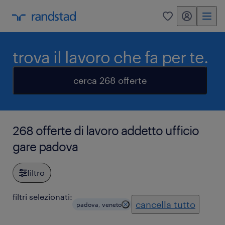
my randstad
0
trova il lavoro che fa per te.
cerca 268 offerte
268 offerte di lavoro addetto ufficio
gare padova
filtro
filtri selezionati:
cancella tutto
padova, veneto