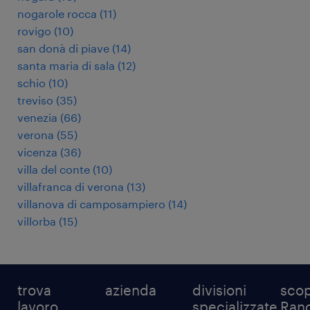
nogarole rocca
(
11
)
rovigo
(
10
)
san donà di piave
(
14
)
santa maria di sala
(
12
)
schio
(
10
)
treviso
(
35
)
venezia
(
66
)
verona
(
55
)
vicenza
(
36
)
villa del conte
(
10
)
villafranca di verona
(
13
)
villanova di camposampiero
(
14
)
villorba
(
15
)
trova
azienda
divisioni
scop
lavoro
specializzate
Ran