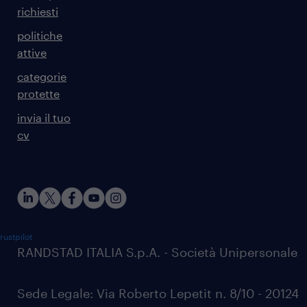
richiesti
politiche
attive
categorie
protette
invia il tuo
cv
rustpilot
RANDSTAD ITALIA S.p.A. - Società Unipersonale
Sede Legale: Via Roberto Lepetit n. 8/10 - 20124