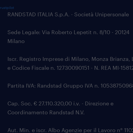
rustpilot
RANDSTAD ITALIA S.p.A. - Società Unipersonale
Sede Legale: Via Roberto Lepetit n. 8/10 - 20124
Milano
Iscr. Registro Imprese di Milano, Monza Brianza, 
e Codice Fiscale n. 12730090151 - N. REA MI-1581
Partita IVA: Randstad Gruppo IVA n. 105387509
Cap. Soc. € 27.110.320,00 i.v. - Direzione e
Coordinamento Randstad N.V.
Aut. Min. e iscr. Albo Agenzie per il Lavoro n° 11