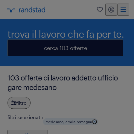
my randstad
0
trova il lavoro che fa per te.
cerca 103 offerte
103 offerte di lavoro addetto ufficio
gare medesano
filtro
filtri selezionati:
medesano, emilia romagna