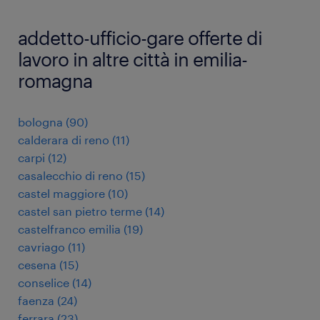
addetto-ufficio-gare offerte di
lavoro in altre città in emilia-
romagna
bologna
(
90
)
calderara di reno
(
11
)
carpi
(
12
)
casalecchio di reno
(
15
)
castel maggiore
(
10
)
castel san pietro terme
(
14
)
castelfranco emilia
(
19
)
cavriago
(
11
)
cesena
(
15
)
conselice
(
14
)
faenza
(
24
)
ferrara
(
23
)