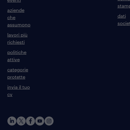
stam
aziende
dati
che
societ
assumono
lavori più
richiesti
politiche
attive
categorie
protette
invia il tuo
cv