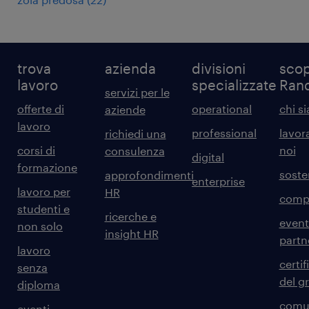
trova
azienda
divisioni
scop
lavoro
specializzate
Ran
servizi per le
offerte di
operational
chi s
aziende
lavoro
professional
lavor
richiedi una
corsi di
noi
consulenza
digital
formazione
sosten
approfondimenti
enterprise
lavoro per
HR
comp
studenti e
ricerche e
event
non solo
insight HR
partn
lavoro
certif
senza
del g
diploma
comun
eventi