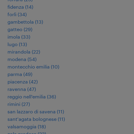
fidenza
(
14
)
forlì
(
34
)
gambettola
(
13
)
gatteo
(
29
)
imola
(
33
)
lugo
(
13
)
mirandola
(
22
)
modena
(
54
)
montecchio emilia
(
10
)
parma
(
49
)
piacenza
(
42
)
ravenna
(
47
)
reggio nell'emilia
(
36
)
rimini
(
27
)
san lazzaro di savena
(
11
)
sant'agata bolognese
(
11
)
valsamoggia
(
18
)
zola predosa
(
22
)