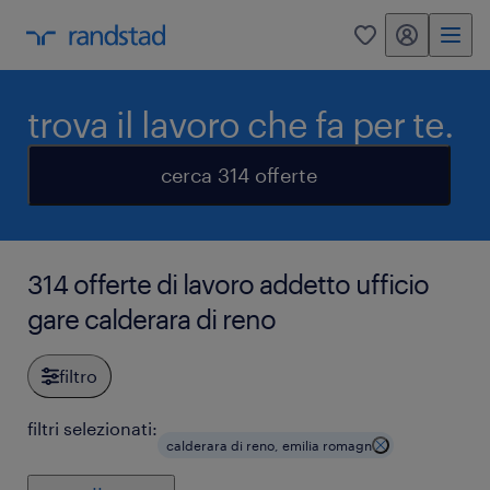
my randstad
0
trova il lavoro che fa per te.
cerca 314 offerte
314 offerte di lavoro addetto ufficio
gare calderara di reno
filtro
filtri selezionati:
calderara di reno, emilia romagn