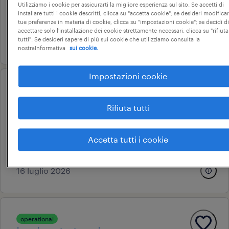
Utilizziamo i cookie per assicurarti la migliore esperienza sul sito. Se accetti di
tempo indeterminato
installare tutti i cookie descritti, clicca su "accetta cookie"; se desideri modificar
28.000 € - 34.000 € annuale
tue preferenze in materia di cookie, clicca su "impostazioni cookie"; se decidi di
accettare solo l'installazione dei cookie strettamente necessari, clicca su "rifiuta
tutti". Se desideri sapere di più sui cookie che utilizziamo consulta la
3 luglio 2026
nostraInformativa
sui cookie.
Impostazioni cookie
professional
stage account specialist
Rifiuta tutti
castel maggiore, emilia-romagna
stage e tirocini
Accetta tutti i cookie
7 € - 9 € oraria
16 luglio 2026
operational