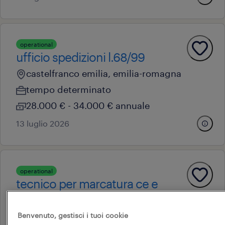
operational
ufficio spedizioni l.68/99
castelfranco emilia, emilia-romagna
tempo determinato
28.000 € - 34.000 € annuale
13 luglio 2026
operational
tecnico per marcatura ce e
sicurezza di prodotto (m/f/nb)
nonantola, emilia-romagna
Benvenuto, gestisci i tuoi cookie