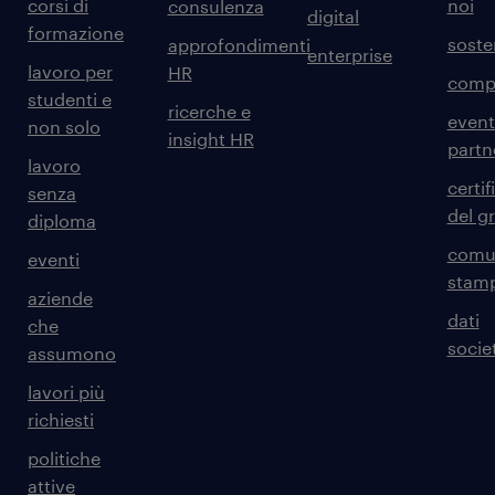
corsi di
noi
consulenza
digital
formazione
sosten
approfondimenti
enterprise
lavoro per
HR
comp
studenti e
ricerche e
event
non solo
insight HR
partn
lavoro
certif
senza
del g
diploma
comun
eventi
stam
aziende
dati
che
societ
assumono
lavori più
richiesti
politiche
attive