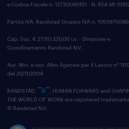
e Codice Fiscale n. 12730090151 - N. REA MI-1581
Partita IVA: Randstad Gruppo IVA n. 105387509
Cap. Soc. € 27.110.320,00 i.v. - Direzione e
Coordinamento Randstad N.V.
Aut. Min. e iscr. Albo Agenzie per il Lavoro n° 11
del 26/11/2004
RANDSTAD,
, HUMAN FORWARD and SHAPI
THE WORLD OF WORK are registered trademarks
© Randstad N.V.
In caso di inadempimento da parte della ApL delle disposiz