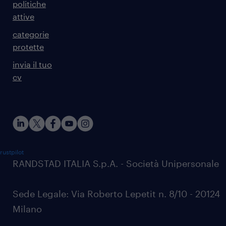
politiche
attive
categorie
protette
invia il tuo
cv
rustpilot
RANDSTAD ITALIA S.p.A. - Società Unipersonale
Sede Legale: Via Roberto Lepetit n. 8/10 - 20124
Milano