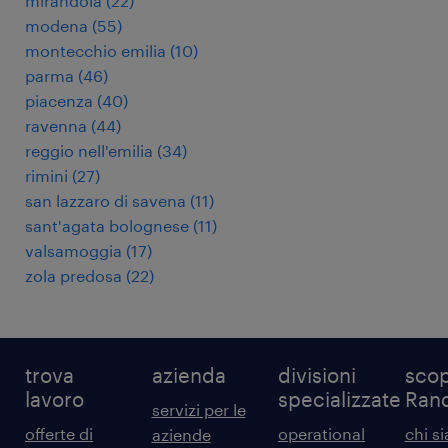
mirandola
(
22
)
modena
(
55
)
montecchio emilia
(
10
)
parma
(
46
)
piacenza
(
40
)
ravenna
(
44
)
reggio nell'emilia
(
34
)
rimini
(
27
)
san lazzaro di savena
(
11
)
sant'agata bolognese
(
11
)
valsamoggia
(
17
)
zola predosa
(
22
)
trova
azienda
divisioni
scop
lavoro
specializzate
Ran
servizi per le
offerte di
operational
chi s
aziende