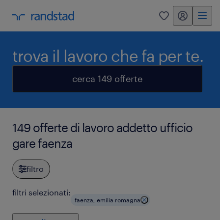
my randstad
0
trova il lavoro che fa per te.
cerca 149 offerte
149 offerte di lavoro addetto ufficio
gare faenza
filtro
filtri selezionati:
faenza, emilia romagna