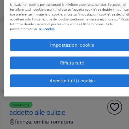
11 giugno 2026
Utilizziamo i cookie per assicurarti la migliore esperienza sul sito. Se accetti di
installare tutti i cookie descritti, clicca su "accetta cookie"; se desideri modificar
tue preferenze in materia di cookie, clicca su "impostazioni cookie"; se decidi di
accettare solo l'installazione dei cookie strettamente necessari, clicca su "rifiuta
tutti". Se desideri sapere di più sui cookie che utilizziamo consulta la
nostraInformativa
sui cookie.
operational
addetti pulizie (f/m/nb)
Impostazioni cookie
forlì, emilia-romagna
tempo determinato
Rifiuta tutti
18.000 € - 22.000 € annuale
18 giugno 2026
Accetta tutti i cookie
operational
addetto alle pulizie
faenza, emilia-romagna