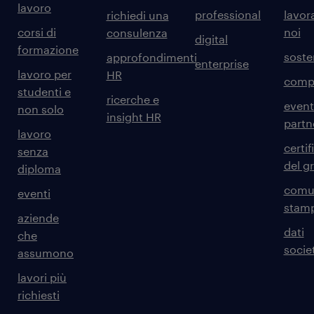
lavoro
professional
lavor
richiedi una
corsi di
noi
consulenza
digital
formazione
sosten
approfondimenti
enterprise
lavoro per
HR
comp
studenti e
ricerche e
event
non solo
insight HR
partn
lavoro
certif
senza
del g
diploma
comun
eventi
stam
aziende
dati
che
societ
assumono
lavori più
richiesti