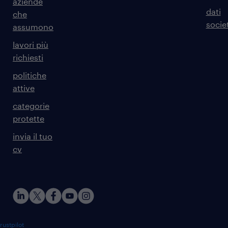
aziende
dati
che
societ
assumono
lavori più
richiesti
politiche
attive
categorie
protette
invia il tuo
cv
rustpilot