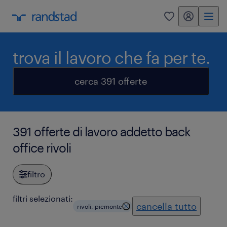
my randstad
0
trova il lavoro che fa per te.
cerca 391 offerte
391 offerte di lavoro addetto back
office rivoli
filtro
filtri selezionati:
cancella tutto
rivoli, piemonte