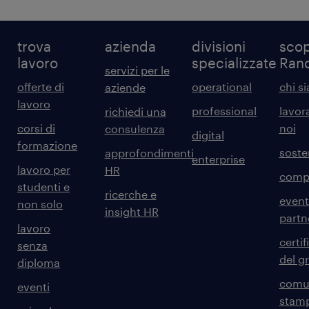
trova
azienda
divisioni
scop
lavoro
specializzate
Ran
servizi per le
offerte di
operational
chi s
aziende
lavoro
professional
lavor
richiedi una
corsi di
noi
consulenza
digital
formazione
sosten
approfondimenti
enterprise
lavoro per
HR
comp
studenti e
ricerche e
event
non solo
insight HR
partn
lavoro
certif
senza
del g
diploma
comun
eventi
stam