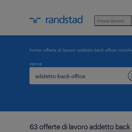
trova lavoro
home
offerte di lavoro
addetto back office
march
cerca
63 offerte di lavoro addetto back