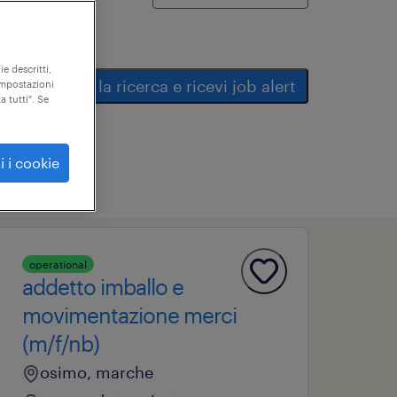
ie descritti,
salva la ricerca e ricevi job alert
"impostazioni
a tutti". Se
i i cookie
operational
addetto imballo e
movimentazione merci
(m/f/nb)
osimo, marche