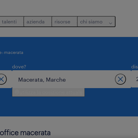
talenti
azienda
risorse
chi siamo
e
macerata
dove?
di
utilizza la posizione attuale
 office macerata