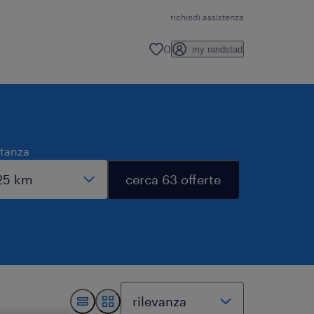
richiedi assistenza
0
my randstad
stanza
cerca 63 offerte