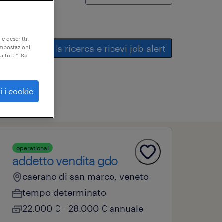
ie descritti,
salva la ricerca e ricevi job alert
"impostazioni
a tutti". Se
i i cookie
operational
addetto vendita gdo
caerano di san marco, veneto
tempo determinato
22.000 € - 28.000 € annuale