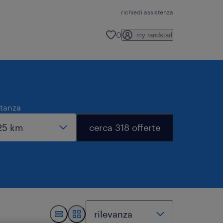
richiedi assistenza
0
my randstad
stanza
cerca 318 offerte