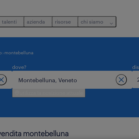
talenti
azienda
risorse
chi siamo
o
montebelluna
dove?
di
utilizza la posizione attuale
a vendita montebelluna