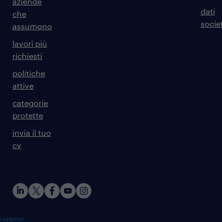
aziende
dati
che
societ
assumono
lavori più
richiesti
politiche
attive
categorie
protette
invia il tuo
cv
rustpilot