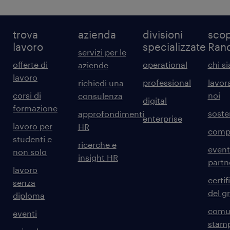
trova
azienda
divisioni
scop
lavoro
specializzate
Ran
servizi per le
offerte di
operational
chi s
aziende
lavoro
professional
lavor
richiedi una
corsi di
noi
consulenza
digital
formazione
sosten
approfondimenti
enterprise
lavoro per
HR
comp
studenti e
ricerche e
event
non solo
insight HR
partn
lavoro
certif
senza
del g
diploma
comun
eventi
stam