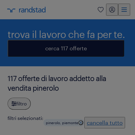
my randstad
0
trova il lavoro che fa per te.
cerca 117 offerte
117 offerte di lavoro addetto alla
vendita pinerolo
filtro
filtri selezionati:
cancella tutto
pinerolo, piemonte