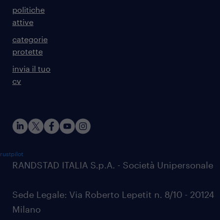
politiche
attive
categorie
protette
invia il tuo
cv
rustpilot
RANDSTAD ITALIA S.p.A. - Società Unipersonale
Sede Legale: Via Roberto Lepetit n. 8/10 - 20124
Milano