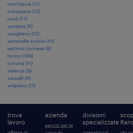
novi ligure
(
11
)
orbassano
(
12
)
rivoli
(
17
)
santena
(
9
)
savigliano
(
12
)
serravalle scrivia
(
10
)
settimo torinese
(
8
)
torino
(
169
)
tortona
(
11
)
valenza
(
9
)
vercelli
(
9
)
volpiano
(
11
)
trova
azienda
divisioni
scop
lavoro
specializzate
Ran
servizi per le
offerte di
operational
chi s
aziende