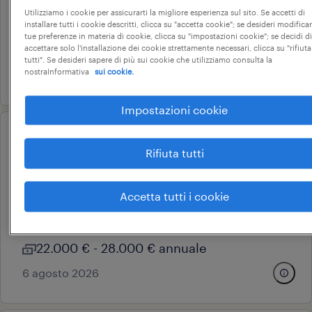
novara, piemonte
Utilizziamo i cookie per assicurarti la migliore esperienza sul sito. Se accetti di
installare tutti i cookie descritti, clicca su "accetta cookie"; se desideri modificar
tempo determinato
tue preferenze in materia di cookie, clicca su "impostazioni cookie"; se decidi di
22.000 € - 28.000 € annuale
accettare solo l'installazione dei cookie strettamente necessari, clicca su "rifiuta
tutti". Se desideri sapere di più sui cookie che utilizziamo consulta la
nostraInformativa
sui cookie.
23 luglio 2026
Impostazioni cookie
operational
Rifiuta tutti
addetto alle vendite - busto
arsizio (va)
Accetta tutti i cookie
busto arsizio, lombardia
tempo determinato
22.000 € - 28.000 € annuale
6 agosto 2026