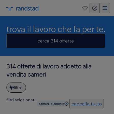
my randstad
0
trova il lavoro che fa per te.
cerca 314 offerte
314 offerte di lavoro addetto alla
vendita cameri
filtro
filtri selezionati:
cancella tutto
cameri, piemonte