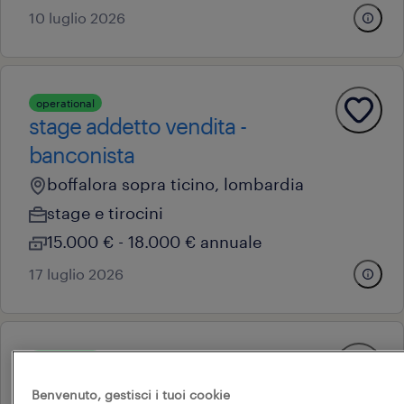
10 luglio 2026
operational
stage addetto vendita -
banconista
boffalora sopra ticino, lombardia
stage e tirocini
15.000 € - 18.000 € annuale
17 luglio 2026
operational
addetto vendita retail (m/f/nb)
Benvenuto, gestisci i tuoi cookie