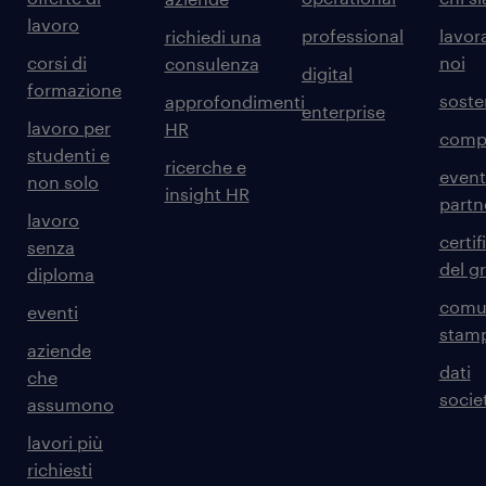
lavoro
professional
lavor
richiedi una
corsi di
noi
consulenza
digital
formazione
sosten
approfondimenti
enterprise
lavoro per
HR
comp
studenti e
ricerche e
event
non solo
insight HR
partn
lavoro
certif
senza
del g
diploma
comun
eventi
stam
aziende
dati
che
societ
assumono
lavori più
richiesti