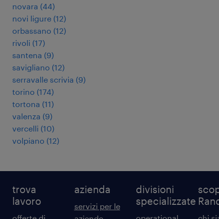
novara
(
44
)
novi ligure
(
12
)
orbassano
(
12
)
rivoli
(
17
)
santena
(
9
)
savigliano
(
12
)
serravalle scrivia
(
9
)
torino
(
174
)
tortona
(
11
)
valenza
(
9
)
vercelli
(
10
)
volpiano
(
12
)
trova
azienda
divisioni
scop
lavoro
specializzate
Ran
servizi per le
offerte di
operational
chi s
aziende