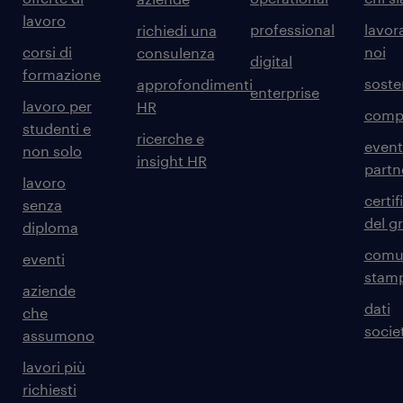
lavoro
professional
lavor
richiedi una
corsi di
noi
consulenza
digital
formazione
sosten
approfondimenti
enterprise
lavoro per
HR
comp
studenti e
ricerche e
event
non solo
insight HR
partn
lavoro
certif
senza
del g
diploma
comun
eventi
stam
aziende
dati
che
societ
assumono
lavori più
richiesti