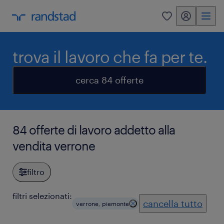
my randstad
0
trova il lavoro che fa per te.
cerca 84 offerte
84 offerte di lavoro addetto alla
vendita verrone
filtro
filtri selezionati:
cancella tutto
verrone, piemonte