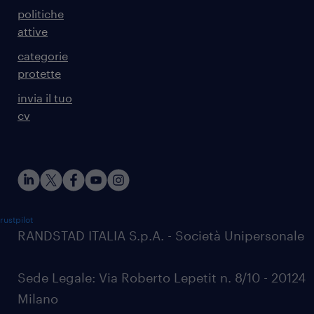
politiche
attive
categorie
protette
invia il tuo
cv
rustpilot
RANDSTAD ITALIA S.p.A. - Società Unipersonale
Sede Legale: Via Roberto Lepetit n. 8/10 - 20124
Milano