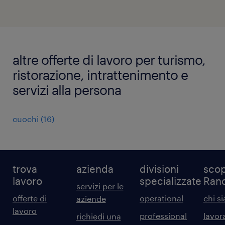
altre offerte di lavoro per turismo,
ristorazione, intrattenimento e
servizi alla persona
cuochi
(
16
)
trova
azienda
divisioni
scop
lavoro
specializzate
Ran
servizi per le
offerte di
operational
chi s
aziende
lavoro
professional
lavor
richiedi una