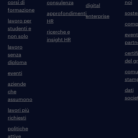
corsi di
noi
consulenza
digital
formazione
sosten
approfondimenti
enterprise
lavoro per
HR
comp
studenti e
ricerche e
event
non solo
insight HR
partn
lavoro
certif
senza
del g
diploma
comun
eventi
stam
aziende
dati
che
societ
assumono
lavori più
richiesti
politiche
attive