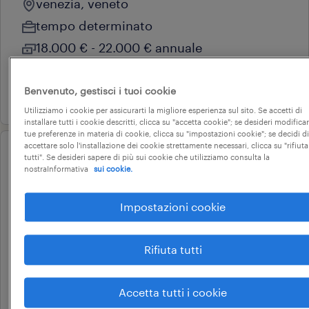
venezia, veneto
tempo determinato
18.000 € - 22.000 € annuale
airest retail srl
Benvenuto, gestisci i tuoi cookie
28 luglio 2026
Utilizziamo i cookie per assicurarti la migliore esperienza sul sito. Se accetti di
installare tutti i cookie descritti, clicca su "accetta cookie"; se desideri modificar
tue preferenze in materia di cookie, clicca su "impostazioni cookie"; se decidi di
accettare solo l'installazione dei cookie strettamente necessari, clicca su "rifiuta
tutti". Se desideri sapere di più sui cookie che utilizziamo consulta la
operational
nostraInformativa
sui cookie.
barista - aeroporto treviso
Impostazioni cookie
treviso, veneto
Rifiuta tutti
tempo determinato
15.000 € - 18.000 € annuale
Accetta tutti i cookie
airest retail srl