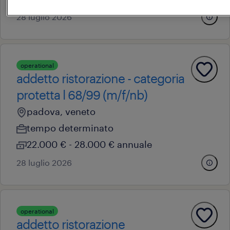
28 luglio 2026
operational
addetto ristorazione - categoria
protetta l 68/99 (m/f/nb)
padova, veneto
tempo determinato
22.000 € - 28.000 € annuale
28 luglio 2026
operational
addetto ristorazione