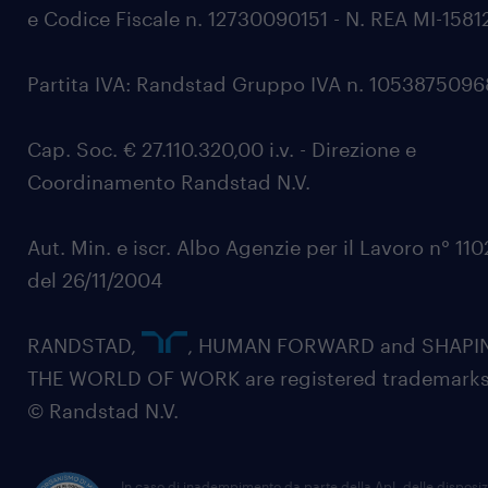
e Codice Fiscale n. 12730090151 - N. REA MI-1581
Partita IVA: Randstad Gruppo IVA n. 105387509
Cap. Soc. € 27.110.320,00 i.v. - Direzione e
Coordinamento Randstad N.V.
Aut. Min. e iscr. Albo Agenzie per il Lavoro n° 11
del 26/11/2004
RANDSTAD,
, HUMAN FORWARD and SHAPI
THE WORLD OF WORK are registered trademarks
© Randstad N.V.
In caso di inadempimento da parte della ApL delle disposiz