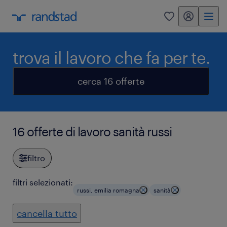
my randstad
0
trova il lavoro che fa per te.
cerca 16 offerte
16 offerte di lavoro sanità russi
filtro
filtri selezionati:
russi, emilia romagna
sanità
cancella tutto