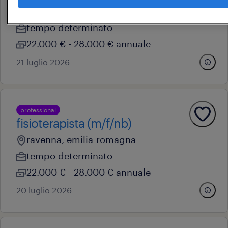
ravenna, emilia-romagna
tempo determinato
22.000 € - 28.000 € annuale
21 luglio 2026
professional
fisioterapista (m/f/nb)
ravenna, emilia-romagna
tempo determinato
22.000 € - 28.000 € annuale
20 luglio 2026