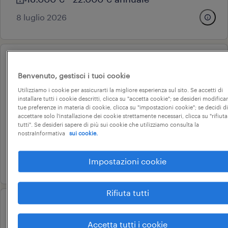
8 luglio 2026
professional
operatore socio sanitario - area
Benvenuto, gestisci i tuoi cookie
Utilizziamo i cookie per assicurarti la migliore esperienza sul sito. Se accetti di
disabilità - turni diurni (m/f/nb)
installare tutti i cookie descritti, clicca su "accetta cookie"; se desideri modificar
tue preferenze in materia di cookie, clicca su "impostazioni cookie"; se decidi di
ravenna, emilia-romagna
accettare solo l'installazione dei cookie strettamente necessari, clicca su "rifiuta
tutti". Se desideri sapere di più sui cookie che utilizziamo consulta la
tempo determinato
nostraInformativa
sui cookie.
18.000 € - 22.000 € annuale
Impostazioni cookie
22 luglio 2026
Rifiuta tutti
professional
oss zona ravenna (f/m/nb)
Accetta tutti i cookie