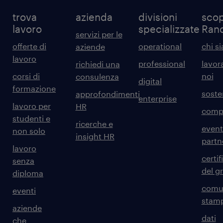
trova
azienda
divisioni
scop
lavoro
specializzate
Ran
servizi per le
offerte di
operational
chi s
aziende
lavoro
professional
lavor
richiedi una
corsi di
noi
consulenza
digital
formazione
sosten
approfondimenti
enterprise
lavoro per
HR
comp
studenti e
ricerche e
event
non solo
insight HR
partn
lavoro
certif
senza
del g
diploma
comun
eventi
stam
aziende
dati
che