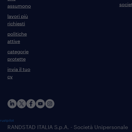
societ
assumono
lavori più
richiesti
politiche
attive
categorie
protette
invia il tuo
cv
rustpilot
RANDSTAD ITALIA S.p.A. - Società Unipersonale