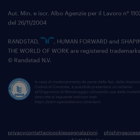
Aut. Min. e iscr. Albo Agenzie per il Lavoro n° 11
del 26/11/2004
RANDSTAD,
, HUMAN FORWARD and SHAPI
THE WORLD OF WORK are registered trademarks
© Randstad N.V.
In caso di inadempimento da parte della ApL delle disposiz
Codice di Condotta, è possibile presentare un reclamo
all’Organismo di Monitoraggio utilizzando una delle modali
descritte al seguente indirizzo web
https://odm-agenzielavoro.it/reclami
.
privacy
contattaci
cookies
segnalazioni
phishing
access