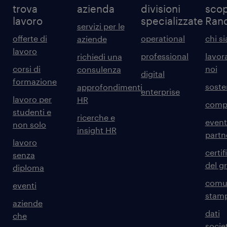
trova
azienda
divisioni
scop
lavoro
specializzate
Ran
servizi per le
offerte di
operational
chi s
aziende
lavoro
professional
lavor
richiedi una
corsi di
noi
consulenza
digital
formazione
sosten
approfondimenti
enterprise
lavoro per
HR
comp
studenti e
ricerche e
event
non solo
insight HR
partn
lavoro
certif
senza
del g
diploma
comun
eventi
stam
aziende
dati
che
societ