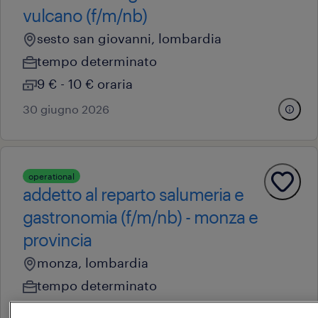
vulcano (f/m/nb)
sesto san giovanni, lombardia
tempo determinato
9 € - 10 € oraria
30 giugno 2026
operational
addetto al reparto salumeria e
gastronomia (f/m/nb) - monza e
provincia
monza, lombardia
tempo determinato
22.000 € - 28.000 € annuale