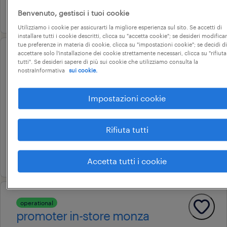
4 agosto 2026
Benvenuto, gestisci i tuoi cookie
Utilizziamo i cookie per assicurarti la migliore esperienza sul sito. Se accetti di
installare tutti i cookie descritti, clicca su "accetta cookie"; se desideri modificar
tue preferenze in materia di cookie, clicca su "impostazioni cookie"; se decidi di
accettare solo l'installazione dei cookie strettamente necessari, clicca su "rifiuta
operational
tutti". Se desideri sapere di più sui cookie che utilizziamo consulta la
commesso settore gdo (f/m/nb)
nostraInformativa
sui cookie.
- monza e provincia
Impostazioni cookie
monza, lombardia
tempo determinato
Rifiuta tutti
22.000 € - 28.000 € annuale
4 agosto 2026
Accetta tutti i cookie
operational
promoter in-store monza