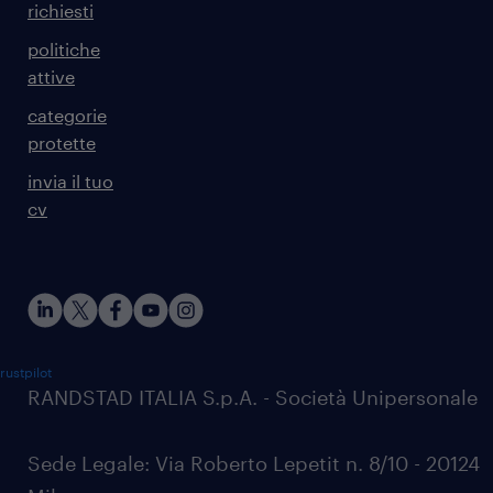
richiesti
politiche
attive
categorie
protette
invia il tuo
cv
rustpilot
RANDSTAD ITALIA S.p.A. - Società Unipersonale
Sede Legale: Via Roberto Lepetit n. 8/10 - 20124