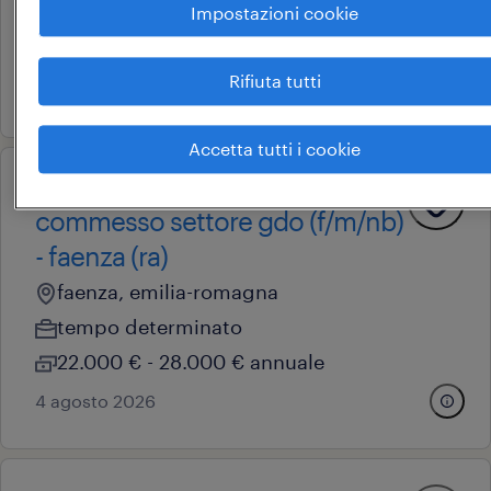
Impostazioni cookie
tempo determinato
22.000 € - 28.000 € annuale
Rifiuta tutti
21 luglio 2026
Accetta tutti i cookie
operational
commesso settore gdo (f/m/nb)
- faenza (ra)
faenza, emilia-romagna
tempo determinato
22.000 € - 28.000 € annuale
4 agosto 2026