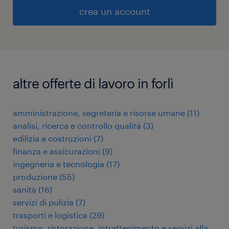
crea un account
altre offerte di lavoro in forlì
amministrazione, segreteria e risorse umane
(
11
)
analisi, ricerca e controllo qualità
(
3
)
edilizia e costruzioni
(
7
)
finanza e assicurazioni
(
9
)
ingegneria e tecnologia
(
17
)
produzione
(
55
)
sanità
(
16
)
servizi di pulizia
(
7
)
trasporti e logistica
(
29
)
turismo, ristorazione, intrattenimento e servizi alla