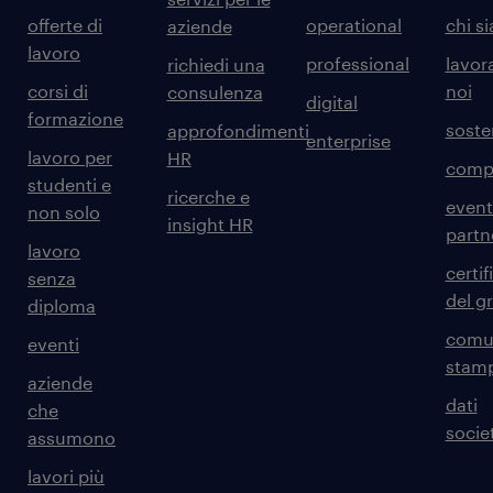
offerte di
operational
chi s
aziende
lavoro
professional
lavor
richiedi una
corsi di
noi
consulenza
digital
formazione
sosten
approfondimenti
enterprise
lavoro per
HR
comp
studenti e
ricerche e
event
non solo
insight HR
partn
lavoro
certif
senza
del g
diploma
comun
eventi
stam
aziende
dati
che
societ
assumono
lavori più