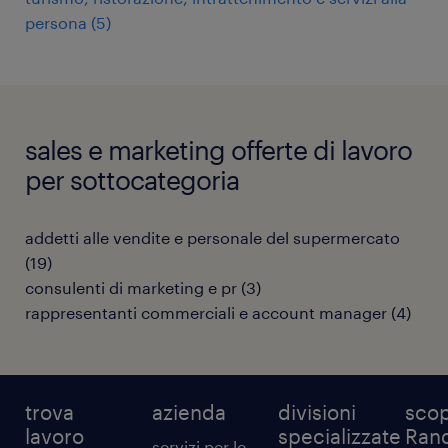
persona
(
5
)
sales e marketing offerte di lavoro
per sottocategoria
addetti alle vendite e personale del supermercato
(
19
)
consulenti di marketing e pr
(
3
)
rappresentanti commerciali e account manager
(
4
)
trova
azienda
divisioni
scop
lavoro
specializzate
Ran
servizi per le