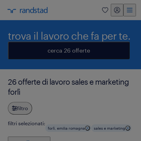
my randstad
0
trova il lavoro che fa per te.
cerca 26 offerte
26 offerte di lavoro sales e marketing
forlì
filtro
filtri selezionati:
forlì, emilia romagna
sales e marketing