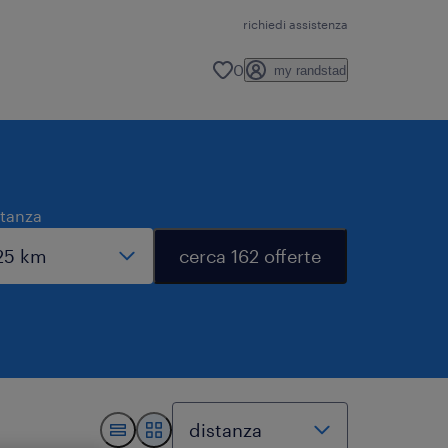
richiedi assistenza
0
my randstad
stanza
cerca 162 offerte