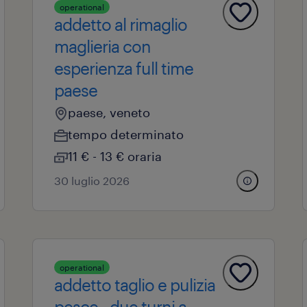
operational
addetto al rimaglio
maglieria con
esperienza full time
paese
paese, veneto
tempo determinato
11 € - 13 € oraria
30 luglio 2026
operational
addetto taglio e pulizia
pesce - due turni a