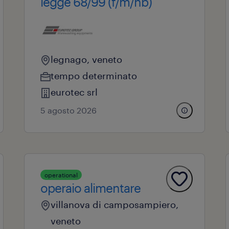
legge 68/99 (f/m/nb)
legnago, veneto
tempo determinato
eurotec srl
5 agosto 2026
operational
operaio alimentare
villanova di camposampiero,
veneto