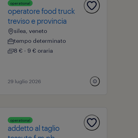
operational
operatore food truck
treviso e provincia
silea, veneto
tempo determinato
8 € - 9 € oraria
29 luglio 2026
operational
addetto al taglio
tessuto f,m,nb