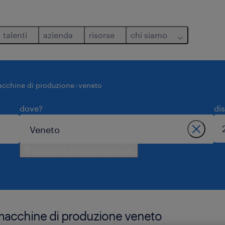
talenti
azienda
risorse
chi siamo
acchine di produzione
veneto
dove?
di
utilizza la posizione attuale
i macchine di produzione veneto