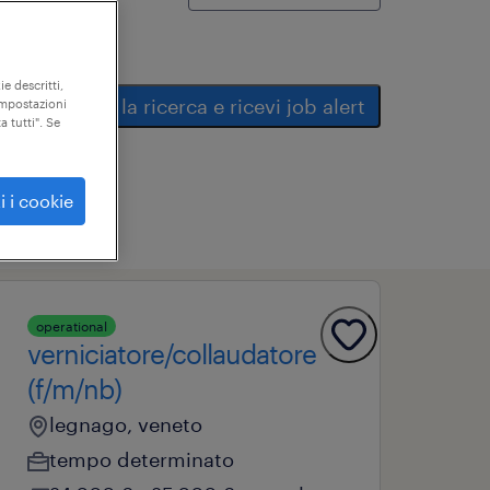
ie descritti,
salva la ricerca e ricevi job alert
"impostazioni
a tutti". Se
i i cookie
operational
verniciatore/collaudatore
(f/m/nb)
legnago, veneto
tempo determinato