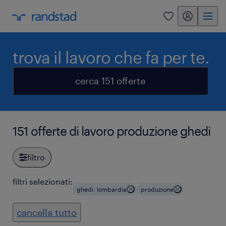
my randstad
0
trova il lavoro che fa per te.
cerca 151 offerte
151 offerte di lavoro produzione ghedi
filtro
filtri selezionati:
ghedi, lombardia
produzione
cancella tutto