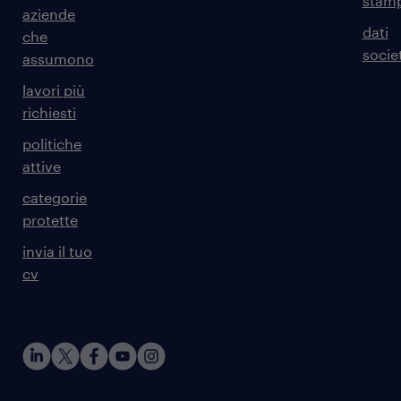
stam
aziende
dati
che
societ
assumono
lavori più
richiesti
politiche
attive
categorie
protette
invia il tuo
cv