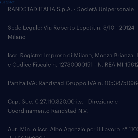
rustpilot
RANDSTAD ITALIA S.p.A. - Società Unipersonale
Sede Legale: Via Roberto Lepetit n. 8/10 - 20124
Milano
Iscr. Registro Imprese di Milano, Monza Brianza, 
e Codice Fiscale n. 12730090151 - N. REA MI-1581
Partita IVA: Randstad Gruppo IVA n. 105387509
Cap. Soc. € 27.110.320,00 i.v. - Direzione e
Coordinamento Randstad N.V.
Aut. Min. e iscr. Albo Agenzie per il Lavoro n° 11