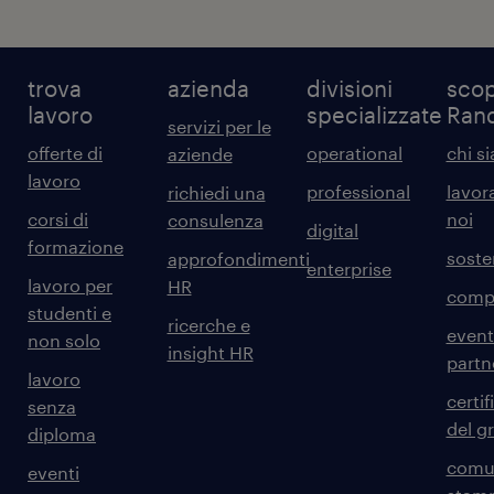
trova
azienda
divisioni
scop
lavoro
specializzate
Ran
servizi per le
offerte di
operational
chi s
aziende
lavoro
professional
lavor
richiedi una
corsi di
noi
consulenza
digital
formazione
sosten
approfondimenti
enterprise
lavoro per
HR
comp
studenti e
ricerche e
event
non solo
insight HR
partn
lavoro
certif
senza
del g
diploma
comun
eventi