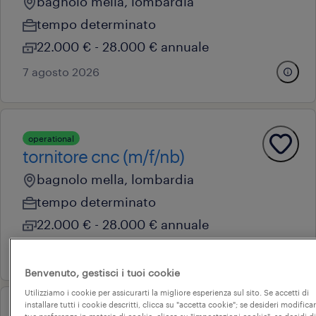
bagnolo mella, lombardia
tempo determinato
22.000 € - 28.000 € annuale
7 agosto 2026
operational
tornitore cnc (m/f/nb)
bagnolo mella, lombardia
tempo determinato
22.000 € - 28.000 € annuale
7 agosto 2026
Benvenuto, gestisci i tuoi cookie
Utilizziamo i cookie per assicurarti la migliore esperienza sul sito. Se accetti di
installare tutti i cookie descritti, clicca su "accetta cookie"; se desideri modificar